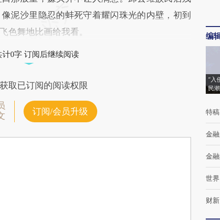
，像泥沙里隐忍的蚌死守着耀闪珠光的内壁，初到
飞色舞地比画给我看。
编
共计0字 订阅后继续阅读
“入
获取已订阅的阅读权限
民潮
员
订阅/会员升级
特稿
文
金融
金融
世界
财新