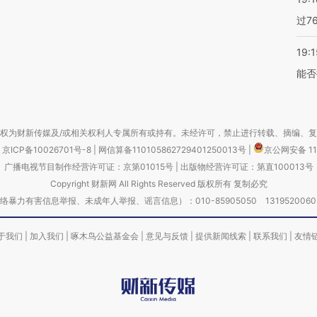
过7
19:1
能否
权为财新传媒及/或相关权利人专属所有或持有。未经许可，禁止进行转载、摘编、
京ICP备10026701号-8
|
网信算备110105862729401250013号
|
京公网安备 11
广播电视节目制作经营许可证：京第01015号
|
出版物经营许可证：第直100013号
Copyright 财新网 All Rights Reserved 版权所有 复制必究
害信息举报、未成年人举报、谣言信息）：010-85905050 13195200605 举报邮
于我们
|
加入我们
|
啄木鸟公益基金会
|
意见与反馈
|
提供新闻线索
|
联系我们
|
友情