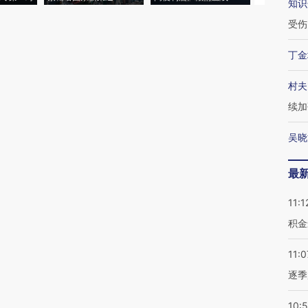
知识
受伤
丁金
村夫
续加
吴晓
最
11:1
积金
11:0
逐季
10: