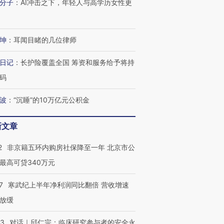
分子
：
AI冲击之下，年轻人与高学历女性更
坤
：
耳闻目睹的几位律师
日记
：
长护险覆盖全国 筹资和服务给予将持
码
波
：
“沉睡”的10万亿元公积金
新文章
2
非京籍五环内购房社保降至一年 北京市公
最高可贷340万元
7
寒武纪上半年净利润同比翻倍 营收增速
放缓
53
对话｜邱仁宗：临床研究参与者的安全永