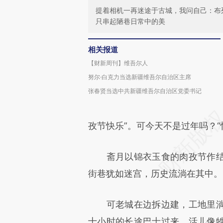
提着相机一再迷途于古城，我问自己：布
只串起陋巷日常中的美
相关报道
【财新周刊】维吾尔人
努尔·白克力当选新疆维吾尔自治区主席
张春贤当选中共新疆维吾尔自治区党委书记
孜节快乐”。可今天不是过年吗？
斋月以锦衣玉食的肉孜节作结
街巷犹如迷宫，历史流淌在其中。
可老城在边拆边建，工地里淌
十小时的长途巴士过来，活儿像