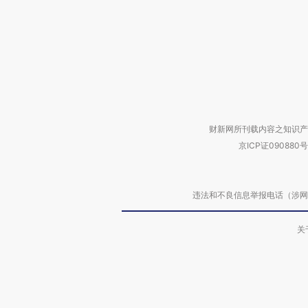
财新网所刊载内容之知识产
京ICP证090880号
违法和不良信息举报电话（涉网络暴力有
关