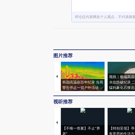
评论仅代表网友个人观点，不代表财
图片推荐
视线｜极端高温
韩国高温创百年纪录 当局
水位跌破纪录 
警告停止一切户外活动
猛犸象化石接连
视听推荐
【不唯一答案】不止“养
【特别呈现】寻
老”
有意思的生活方