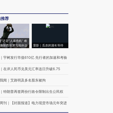
辑推荐
侵”还是“人道危机” 难
撕裂西班牙飞地休达
显影｜瓜农的漫长等待
｜
宇树发行市值610亿 先行者的加速和考验
｜
在岸人民币兑美元汇率连日升破6.75
我闻
｜
艾路明及多名股东被拘
｜
特朗普再签两份行政令限制出生公民权
周刊
｜
【封面报道】电力现货市场元年突进