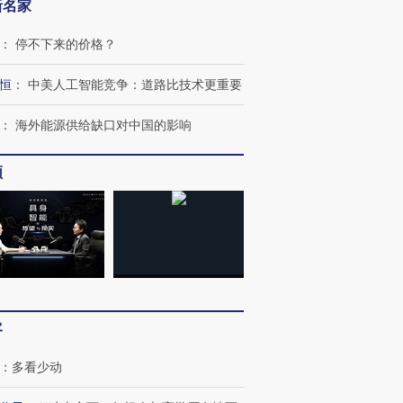
新名家
：
停不下来的价格？
恒
：
中美人工智能竞争：道路比技术更重要
：
海外能源供给缺口对中国的影响
频
跨国走私7万
视线｜被称为“蟑螂”的印
视线｜“入侵”还是“人道危
检体内含3种
度Z世代 用街头抗争将教
机”？难民潮撕裂西班牙
秘鲁纳斯
育部长拱下台
飞地休达
13人遇难
客
：
多看少动
进第四届链博
【商旅对话】华住集团
技“链”接产
【特别呈现】寻找100种
CFO：不靠规模取胜，华
【特别呈
有意思的生活方式·第三对
住三大增长引擎是什么？
有意思的