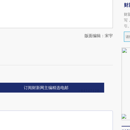
财
财
写
引
版面编辑：宋宇
订阅财新网主编精选电邮