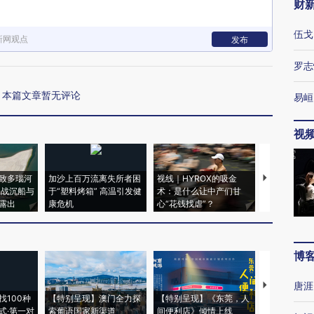
财
伍戈
新网观点
发布
罗志
本篇文章暂无评论
易峘
视
致多瑙河
加沙上百万流离失所者困
视线｜HYROX的吸金
马航飞行员
二战沉船与
于“塑料烤箱” 高温引发健
术：是什么让中产们甘
粒摇头丸 尿
露出
康危机
心“花钱找虐”？
毒品
博
唐涯
【推广】走
找100种
【特别呈现】澳门全力探
【特别呈现】《东莞，人
会，让数智科
式·第一对
索葡语国家新渠道
间便利店》倾情上线
业