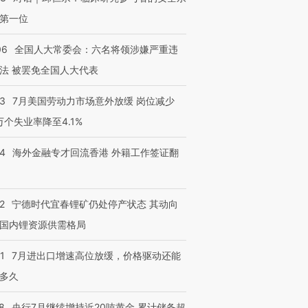
第一位
06
全国人大常委会：六名将领涉嫌严重违
法 被罢免全国人大代表
43
7月美国劳动力市场意外放缓 岗位减少
3万个失业率降至4.1%
14
海外金融专才回流香港 外籍工作签证翻
2
宁德时代宜春锂矿仍处停产状态 其动向
国内锂资源供需格局
1
7月进出口增速高位放缓，价格驱动还能
多久
8
央行7月继续增持近20吨黄金 累计储备超