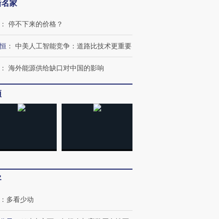
新名家
：
停不下来的价格？
恒
：
中美人工智能竞争：道路比技术更重要
：
海外能源供给缺口对中国的影响
频
OX的吸金
马航飞行员跨国走私7万
视线｜被称为“蟑螂”的印
让中产们甘
粒摇头丸 尿检体内含3种
度Z世代 用街头抗争将教
秘鲁纳斯
”？
毒品
育部长拱下台
13人遇难
客
：
多看少动