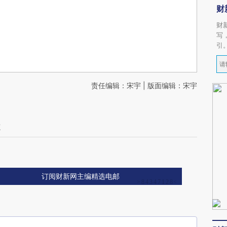
财
财
写
引
责任编辑：宋宇 | 版面编辑：宋宇
志
订阅财新网主编精选电邮