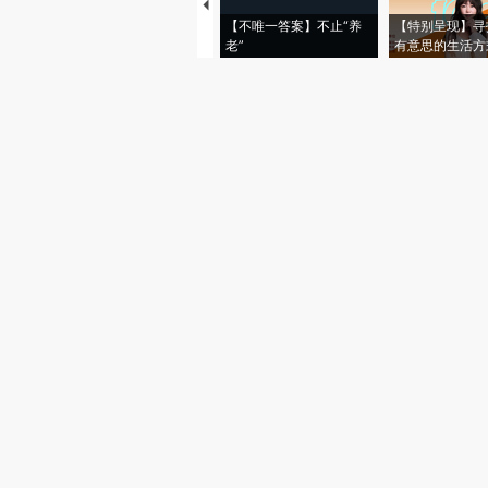
【不唯一答案】不止“养
【特别呈现】寻
老”
有意思的生活方