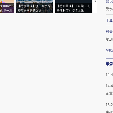
知识
【推广】走
找100种
【特别呈现】澳门全力探
【特别呈现】《东莞，人
会，让数智科
受伤
式·第一对
索葡语国家新渠道
间便利店》倾情上线
业
丁金
村夫
续加
吴晓
最
14:
14:
企业
13:
央政