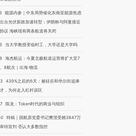
3
能源内参｜中东局势催化东南亚能源焦虑
出台光伏新政加速转型；伊朗称与阿曼接近
协议 海峡现有两条航道将关闭
6
当大学教授变临时工，大学还是大学吗
8
海杰航运：今夏北极航道运营将扩大至7
、8航次｜出海·物流
53
439%之后的6天：被硅谷和华尔街追捧
才，为何走入杠杆误区
07
陈龙：Token时代的商业与组织
50
特稿｜国航原党委书记樊澄受贿3847万
审待宣判 否认大多数指控