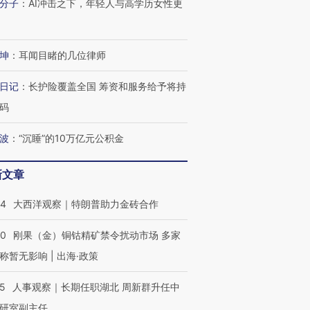
分子
：
AI冲击之下，年轻人与高学历女性更
进第四届链博
【商旅对话】华住集团
技“链”接产
【特别呈现】寻找100种
CFO：不靠规模取胜，华
【特别呈
有意思的生活方式·第三对
住三大增长引擎是什么？
有意思的
坤
：
耳闻目睹的几位律师
日记
：
长护险覆盖全国 筹资和服务给予将持
码
波
：
“沉睡”的10万亿元公积金
新文章
44
大西洋观察｜特朗普助力金砖合作
40
刚果（金）铜钴精矿禁令扰动市场 多家
称暂无影响 | 出海·政策
25
人事观察｜长期任职湖北 周新群升任中
研室副主任