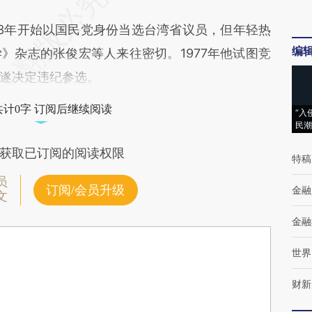
3年开始以国民党身份当选台湾省议员，但年轻热
编
》杂志的张俊宏等人来往密切。1977年他试图竞
遂决定违纪参选。
共计0字 订阅后继续阅读
“入
民潮
获取已订阅的阅读权限
特稿
员
订阅/会员升级
金融
文
金融
世界
财新