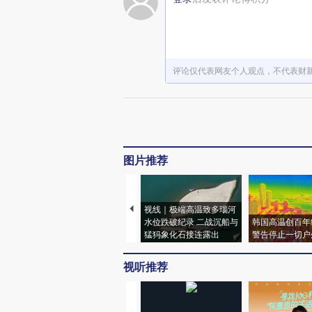
评论仅代表网友个人观点，不代表财
图片推荐
视线｜极端高温致多瑙河
水位跌破纪录 二战沉船与
韩国高温创百年
猛犸象化石接连露出
警告停止一切户
视听推荐