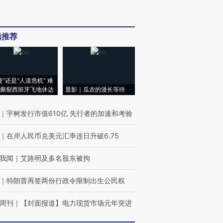
辑推荐
侵”还是“人道危机” 难
撕裂西班牙飞地休达
显影｜瓜农的漫长等待
｜
宇树发行市值610亿 先行者的加速和考验
｜
在岸人民币兑美元汇率连日升破6.75
我闻
｜
艾路明及多名股东被拘
｜
特朗普再签两份行政令限制出生公民权
周刊
｜
【封面报道】电力现货市场元年突进