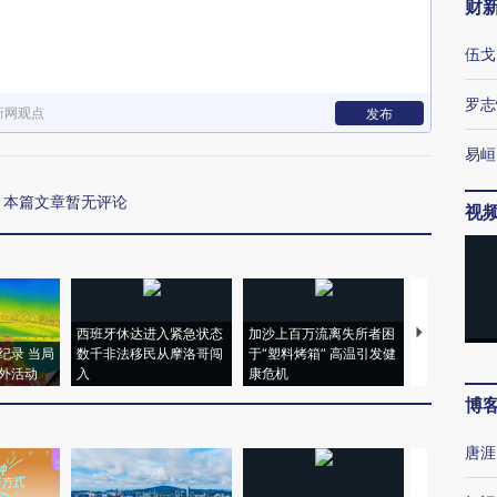
财
伍戈
罗志
新网观点
发布
易峘
本篇文章暂无评论
视
西班牙休达进入紧急状态
加沙上百万流离失所者困
视线｜HYR
纪录 当局
数千非法移民从摩洛哥闯
于“塑料烤箱” 高温引发健
术：是什么
外活动
入
康危机
心“花钱找虐
博
唐涯