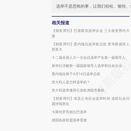
选举不是恐怖的事，让我们轻松、愉快、
相关报道
【财新周刊】巴基斯坦选举议会 三大政党势均力
敌
【财新周刊】委内瑞拉选举新总统 查韦斯接班人
胜算大
十二届全国人大一次会议选举产生新一届领导人
新华社详解新一届国家领导人选举和任命办法
委内瑞拉将于4月14日选举总统
意大利人是怎样选举的？
意大利选举僵局引发欧洲股市暴跌
【财新周刊】埃及公布议会选举时间 选前社会问
题持续恶化
卡斯特罗亮相古巴选举
德国执政联盟选举受挫