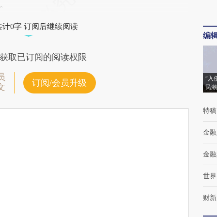
。
共计0字 订阅后继续阅读
编
获取已订阅的阅读权限
员
“入
订阅/会员升级
文
民潮
特稿
金融
金融
世界
财新