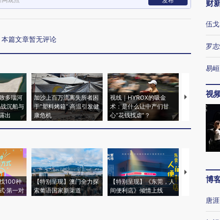
发布
财
伍戈
本篇文章暂无评论
罗志
易峘
视
致多瑙河
加沙上百万流离失所者困
视线｜HYROX的吸金
马航飞行员
二战沉船与
于“塑料烤箱” 高温引发健
术：是什么让中产们甘
粒摇头丸 尿
露出
康危机
心“花钱找虐”？
毒品
【推广】走
博
找100种
【特别呈现】澳门全力探
【特别呈现】《东莞，人
会，让数智科
式·第一对
索葡语国家新渠道
间便利店》倾情上线
业
唐涯