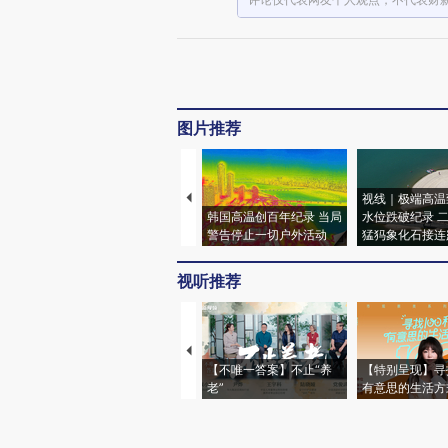
图片推荐
视线｜极端高温
韩国高温创百年纪录 当局
水位跌破纪录 
警告停止一切户外活动
猛犸象化石接连
视听推荐
【不唯一答案】不止“养
【特别呈现】寻
老”
有意思的生活方