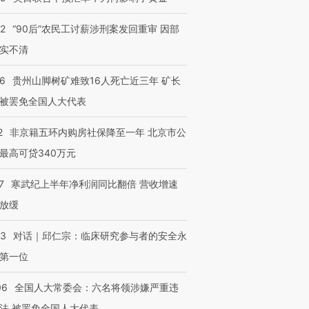
32
“90后”农民工讨薪涉刑案发回重审 因部
实不清
36
贵州山脚树矿难致16人死亡近三年 矿长
被罢免全国人大代表
2
非京籍五环内购房社保降至一年 北京市公
最高可贷340万元
7
寒武纪上半年净利润同比翻倍 营收增速
放缓
53
对话｜邱仁宗：临床研究参与者的安全永
第一位
06
全国人大常委会：六名将领涉嫌严重违
法 被罢免全国人大代表