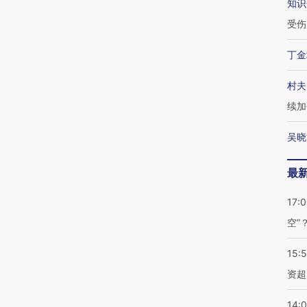
知识
受伤
丁金
村夫
续加
吴晓
最
17:
空”
15:
资超
14: