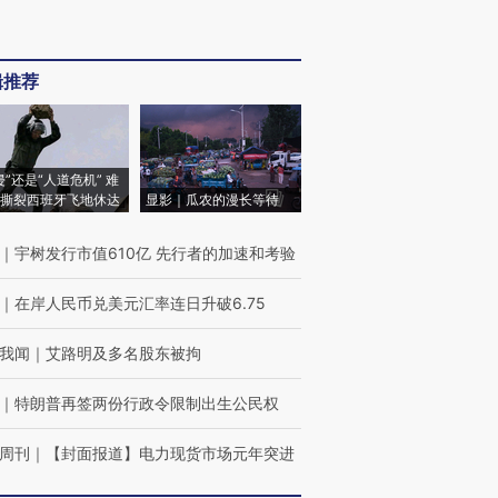
辑推荐
侵”还是“人道危机” 难
撕裂西班牙飞地休达
显影｜瓜农的漫长等待
｜
宇树发行市值610亿 先行者的加速和考验
｜
在岸人民币兑美元汇率连日升破6.75
我闻
｜
艾路明及多名股东被拘
｜
特朗普再签两份行政令限制出生公民权
周刊
｜
【封面报道】电力现货市场元年突进