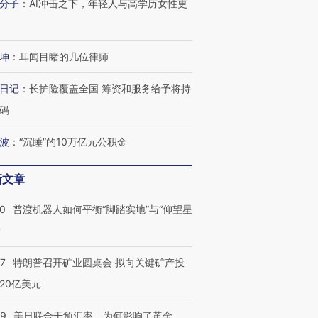
分子
：
AI冲击之下，年轻人与高学历女性更
坤
：
耳闻目睹的几位律师
日记
：
长护险覆盖全国 筹资和服务给予将持
码
波
：
“沉睡”的10万亿元公积金
新文章
00
普渡机器人如何平衡“脚踏实地”与“仰望星
？
57
特朗普召开矿业圆桌会 拟向关键矿产投
20亿美元
09
美日联合干预汇率，为何影响了黄金