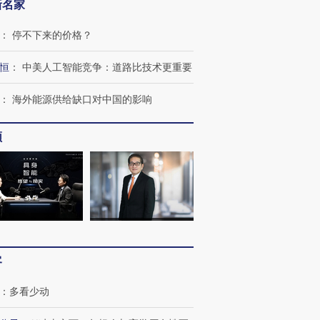
新名家
：
停不下来的价格？
恒
：
中美人工智能竞争：道路比技术更重要
：
海外能源供给缺口对中国的影响
频
跨国走私7万
视线｜被称为“蟑螂”的印
视线｜“入侵”还是“人道危
检体内含3种
度Z世代 用街头抗争将教
机”？难民潮撕裂西班牙
秘鲁纳斯
育部长拱下台
飞地休达
13人遇难
进第四届链博
【商旅对话】华住集团
客
技“链”接产
【特别呈现】寻找100种
CFO：不靠规模取胜，华
【特别呈
有意思的生活方式·第三对
住三大增长引擎是什么？
有意思的
：
多看少动