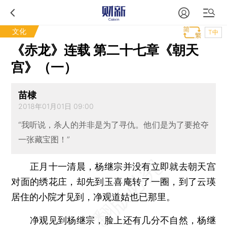
文化
T中
《赤龙》连载 第二十七章《朝天
宫》（一）
苗棣
2018年01月01日 09:00
“我听说，杀人的并非是为了寻仇。他们是为了要抢夺
一张藏宝图！”
正月十一清晨，杨继宗并没有立即就去朝天宫
对面的绣花庄，却先到玉喜庵转了一圈，到了云瑛
居住的小院才见到，净观道姑也已那里。
净观见到杨继宗，脸上还有几分不自然，杨继