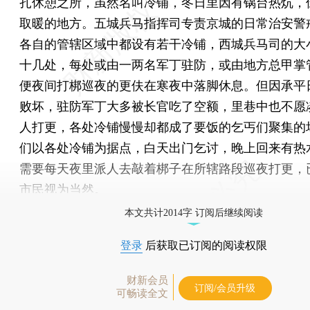
扎休憩之所，虽然名叫冷铺，冬日里因有锅台热炕，
取暖的地方。五城兵马指挥司专责京城的日常治安警
各自的管辖区域中都设有若干冷铺，西城兵马司的大
十几处，每处或由一两名军丁驻防，或由地方总甲掌
便夜间打梆巡夜的更伕在寒夜中落脚休息。但因承平
败坏，驻防军丁大多被长官吃了空额，里巷中也不愿
人打更，各处冷铺慢慢却都成了要饭的乞丐们聚集的
们以各处冷铺为据点，白天出门乞讨，晚上回来有热
需要每天夜里派人去敲着梆子在所辖路段巡夜打更，
市民视为当然。
本文共计2014字 订阅后继续阅读
登录
后获取已订阅的阅读权限
财新会员
订阅/会员升级
可畅读全文