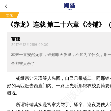
文化
《赤龙》连载 第二十六章《冷铺》
苗棣
2017年12月25日 09:00
本来一直安然无事，谁知昨天夜里，不知为了什么，那
全都被人杀了！
杨继宗让云瑛等人先回，自己只带杨二，同那锦
好的马匹赶去西直门内。一路上先听那锦衣校尉简要
概况。
所谓冷铺其实是官家为防丁、驿卒、巡夜更伕人