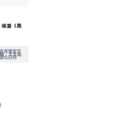
》续篇《黑
首席赞赏官
辑：王文远
虚位以待
）