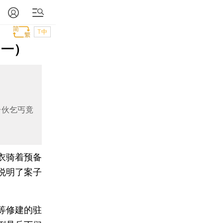
T中
（一）
一伙乞丐竟
衣骑着预备
说明了案子
等修建的驻