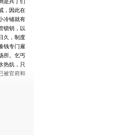
倒是兵丁们
戒，因此在
小冷铺就有
管锁钥，以
日久，制度
凑钱专门雇
场所。乞丐
水热炕，只
已被官府和