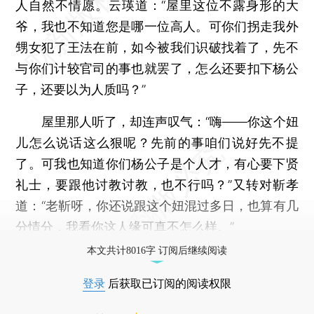
人自然不情愿。云瑛道：“屋里这位不露身形的大
爷，我也不知道您是哪一位高人。可你们拐走我外
甥女犯了王法在前，如今被我们识破找着了，先不
与你们计较官司的事也就罢了，怎么还要扣下杨公
子，还要以为人质吗？”
屋里那人听了，却连声叹气：“嗨——你这个妞
儿怎么说话这么狠呢？先前的事咱们说好先不提
了。可我也知道你们杨公子是个人才，有心要下贤
礼士，要跟他讨教讨教，也不行吗？”又转对靳孝
道：“老靳呀，你还说跟这个妞混过多日，也算有几
分情分，我看你这人缘可真不怎么样。”
本文共计8016字 订阅后继续阅读
登录
后获取已订阅的阅读权限