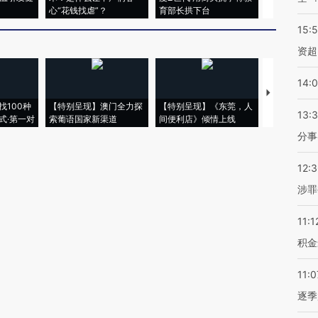
心“花钱找虐”？
育部长拱下台
飞地休达
15:
资超
14:
【推广】走
找100种
【特别呈现】澳门全力探
【特别呈现】《东莞，人
会，让数智科
13:
式·第一对
索葡语国家新渠道
间便利店》倾情上线
业
分事
12:
涉罪
11:1
积金
11:0
逐季