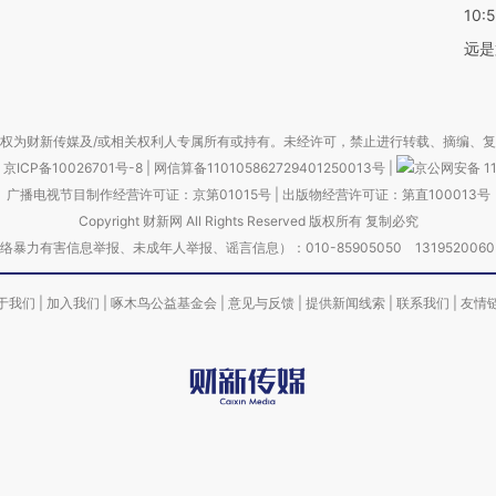
10:
远是
权为财新传媒及/或相关权利人专属所有或持有。未经许可，禁止进行转载、摘编、
京ICP备10026701号-8
|
网信算备110105862729401250013号
|
京公网安备 11
广播电视节目制作经营许可证：京第01015号
|
出版物经营许可证：第直100013号
Copyright 财新网 All Rights Reserved 版权所有 复制必究
害信息举报、未成年人举报、谣言信息）：010-85905050 13195200605 举报邮
于我们
|
加入我们
|
啄木鸟公益基金会
|
意见与反馈
|
提供新闻线索
|
联系我们
|
友情