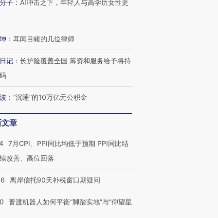
分子
：
AI冲击之下，年轻人与高学历女性更
坤
：
耳闻目睹的几位律师
日记
：
长护险覆盖全国 筹资和服务给予将持
码
波
：
“沉睡”的10万亿元公积金
新文章
4
7月CPI、PPI同比均低于预期 PPI同比结
续改善、高位回落
46
离岸信托90天补税窗口期疑问
00
普渡机器人如何平衡“脚踏实地”与“仰望星
”还是“人道危
湖北宜昌局部短时降雨
哈尔滨遭遇短时极端强降
？
撕裂西班牙
128毫米 紧急转移近
雨 3小时累计雨量超80毫
秘鲁纳斯