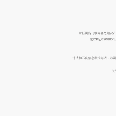
财新网所刊载内容之知识产
京ICP证090880号
违法和不良信息举报电话（涉网络暴力有
关