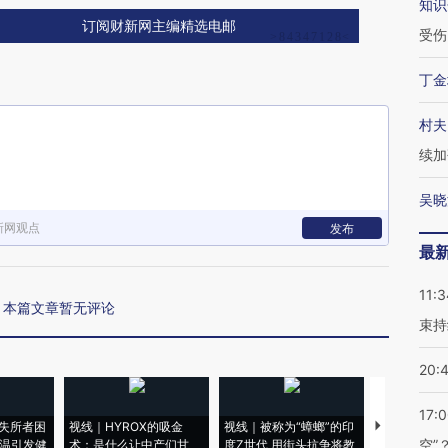
知识
订阅财新网主编精选电邮
受伤
丁金
村夫
续加
吴晓
新网观点
发布
最
11:3
本篇文章暂无评论
束持
20:
17:
失所者困
视线｜HYROX的吸金
视线｜被称为“蟑螂”的印
视线｜“入侵
空”
高温引发健
术：是什么让中产们甘
度Z世代 用街头抗争将教
机”？难民潮