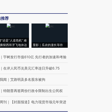
辑推荐
侵”还是“人道危机” 难
撕裂西班牙飞地休达
显影｜瓜农的漫长等待
｜
宇树发行市值610亿 先行者的加速和考验
｜
在岸人民币兑美元汇率连日升破6.75
我闻
｜
艾路明及多名股东被拘
｜
特朗普再签两份行政令限制出生公民权
周刊
｜
【封面报道】电力现货市场元年突进