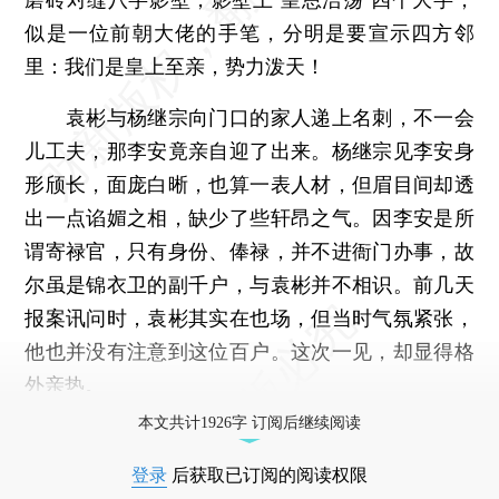
似是一位前朝大佬的手笔，分明是要宣示四方邻
里：我们是皇上至亲，势力泼天！
袁彬与杨继宗向门口的家人递上名刺，不一会
儿工夫，那李安竟亲自迎了出来。杨继宗见李安身
形颀长，面庞白晰，也算一表人材，但眉目间却透
出一点谄媚之相，缺少了些轩昂之气。因李安是所
谓寄禄官，只有身份、俸禄，并不进衙门办事，故
尔虽是锦衣卫的副千户，与袁彬并不相识。前几天
报案讯问时，袁彬其实在也场，但当时气氛紧张，
他也并没有注意到这位百户。这次一见，却显得格
外亲热。
本文共计1926字 订阅后继续阅读
登录
后获取已订阅的阅读权限