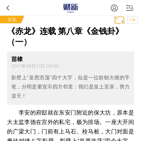
文化
T中
《赤龙》连载 第八章《金钱卦》
（一）
苗棣
2017年08月21日 09:00
影壁上“皇恩浩荡”四个大字，似是一位前朝大佬的手
笔，分明是要宣示四方邻里：我们是皇上至亲，势力
泼天！
李安的府邸就在东安门附近的保大坊，原本是
大太监李德在宫外的私宅，极为排场。一座大开间
的广梁大门，门前有上马石、栓马桩，大门对面是
磨砖对缝八字影壁，影壁上“皇恩浩荡”四个大字，