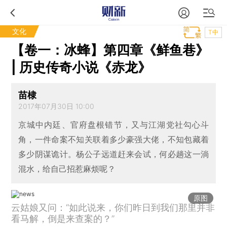
文化
T中
【卷一：冰蜂】第四章《鲜鱼巷》
| 历史传奇小说《赤龙》
苗棣
2017年07月30日 10:00
京城中内廷、官府盘根错节，又与江湖党社勾心斗
角，一件命案不知关联着多少豪强大佬，不知包藏着
多少阴谋诡计。杨公子远道赶来会试，何必趟这一淌
混水，给自己招惹麻烦呢？
原图
云姑娘又问：“如此说来，你们昨日到我们那里并非
看马解，倒是来查案的？”