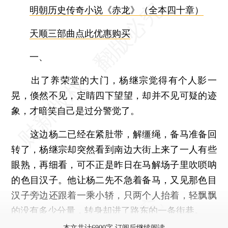
明朝历史传奇小说《赤龙》（全本四十章）
天顺三部曲点此优惠购买
一、
出了养荣堂的大门，杨继宗觉得有个人影一
晃，倏然不见，定睛四下望望，却并不见可疑的迹
象，才暗笑自己是过分警觉了。
这边杨二已经在紧肚带，解缰绳，备马准备回
转了，杨继宗却突然看到南边大街上来了一人有些
眼熟，再细看，可不正是昨日在马解场子里吹唢呐
的色目汉子。他让杨二先不急着备马，又见那色目
汉子旁边还跟着一乘小轿，只两个人抬着，轻飘飘
的没有多少分量，转身却进了路东的一条街巷。
本文共计6900字 订阅后继续阅读