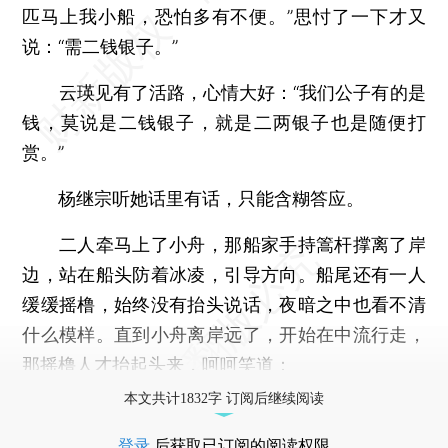
匹马上我小船，恐怕多有不便。”思忖了一下才又
说：“需二钱银子。”
云瑛见有了活路，心情大好：“我们公子有的是
钱，莫说是二钱银子，就是二两银子也是随便打
赏。”
杨继宗听她话里有话，只能含糊答应。
二人牵马上了小舟，那船家手持篙杆撑离了岸
边，站在船头防着冰凌，引导方向。船尾还有一人
缓缓摇橹，始终没有抬头说话，夜暗之中也看不清
什么模样。直到小舟离岸远了，开始在中流行走，
那摇橹人才抬起头来，呵呵笑道：
本文共计1832字 订阅后继续阅读
登录
后获取已订阅的阅读权限