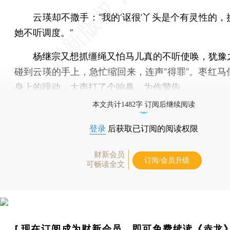
云瑛却不撒手：“我的‘讴很’丫头是个有灵性的，
她不听调度。”
杨继宗又想抓缰绳又怕马儿真的不听使唤，犹豫
碰到云瑛的手上，急忙缩回来，连声“得罪”。枣红马
身上的躁动，大声打了个响鼻，为作警告。
本文共计1482字 订阅后继续阅读
登录
后获取已订阅的阅读权限
财新会员
订阅/会员升级
可畅读全文
[
现在订阅
成为财新会员，即可免费续读《赤龙