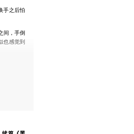
换手之后怕
之间，手倒
似也感觉到
》续篇《黑