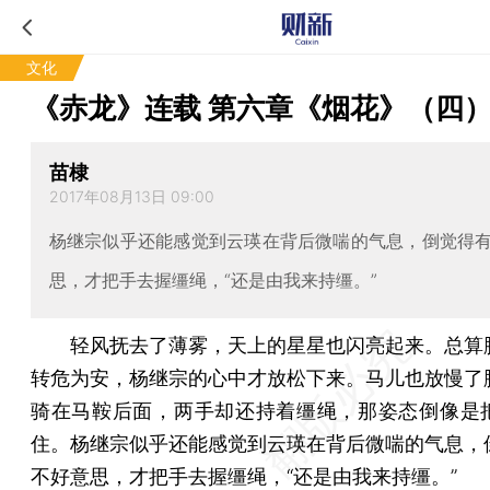
文化
《赤龙》连载 第六章《烟花》（四
苗棣
2017年08月13日 09:00
杨继宗似乎还能感觉到云瑛在背后微喘的气息，倒觉得
思，才把手去握缰绳，“还是由我来持缰。”
轻风抚去了薄雾，天上的星星也闪亮起来。总算
转危为安，杨继宗的心中才放松下来。马儿也放慢了
骑在马鞍后面，两手却还持着缰绳，那姿态倒像是
住。杨继宗似乎还能感觉到云瑛在背后微喘的气息，
不好意思，才把手去握缰绳，“还是由我来持缰。”