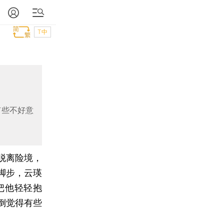
T中
）
有些不好意
脱离险境，
脚步，云瑛
把他轻轻抱
倒觉得有些