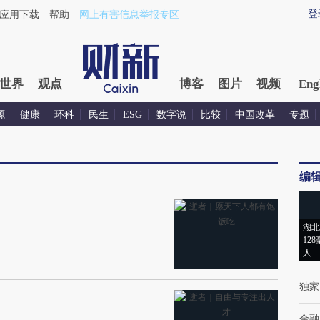
登
应用下载
帮助
网上有害信息举报专区
世界
观点
博客
图片
视频
Eng
源
健康
环科
民生
ESG
数字说
比较
中国改革
专题
编
湖北
12
人
独家
金融