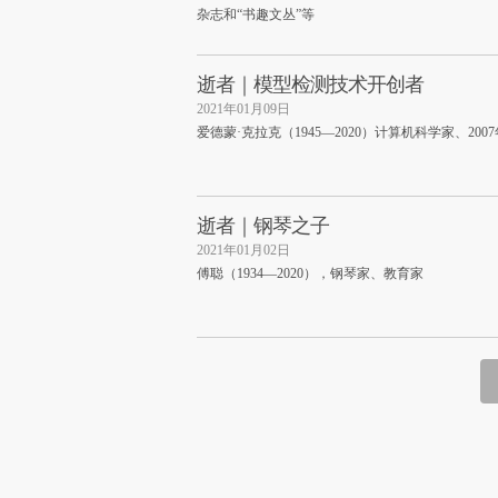
杂志和“书趣文丛”等
逝者｜模型检测技术开创者
2021年01月09日
爱德蒙·克拉克（1945—2020）计算机科学家、20
逝者｜钢琴之子
2021年01月02日
傅聪（1934—2020），钢琴家、教育家
财新网所刊载内容之知识产
京ICP证090