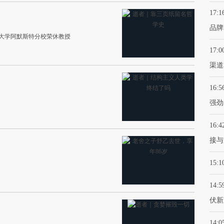
17:1
品牌
诸塞大学阿默斯特分校荣休教授
17:0
渠道
16:5
强劲
16:4
接与
15:1
14:5
伏新
14:0