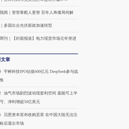
我闻
｜
资管掌舵人更替 百年人寿僵局何解
｜
多国出台光伏新政加速转型
周刊
｜
【封面报道】电力现货市场元年突进
新文章
0
宇树科技IPO估值600亿元 DeepSeek参与战
售
2
油气市场剧烈波动现套利空间 嘉能可上半
亏、净利增超50亿美元
6
贝恩资本宣布收购贡茶 在中国大陆无法注
标后退出市场