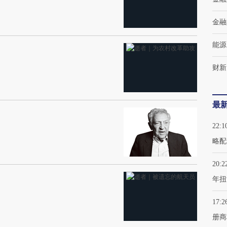
金融
能源
财新
最
22:1
略配
20:2
年扭
17:2
册商