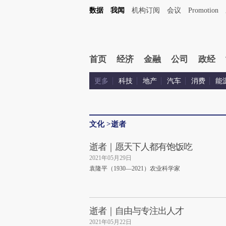
数据
我闻
机构订阅
会议
Promotion
首页
经济
金融
公司
政经
更多
科技
地产
汽车
消费
能
文化
>
逝者
逝者｜愿天下人都有饱饭吃
2021年05月29日
袁隆平（1930—2021）农业科学家
逝者｜自由与专注出人才
2021年05月22日