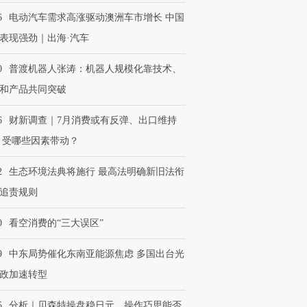
6
电动汽车需求高涨驱动澳洲车市增长 中国
表现强劲｜出海·汽车
0
普渡机器人张涛：机器人规模化靠技术、
和产品共同突破
6
财新调查｜7月消费或有反弹、出口维持
 受哪些因素带动？
2
生态环境法典将施行 最高法明确新旧法衔
追责规则
0
看空消费的“三大误区”
9
中东局势催化东南亚能源焦虑 多国出台光
政加速转型
5
分析｜贝森特操盘稳日元，操作巧思能否