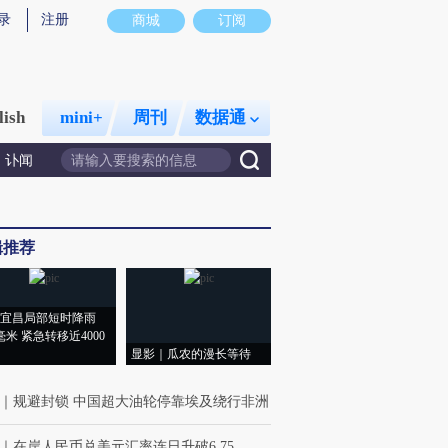
录
注册
商城
订阅
lish
mini+
周刊
数据通
讣闻
辑推荐
宜昌局部短时降雨
8毫米 紧急转移近4000
显影｜瓜农的漫长等待
｜
规避封锁 中国超大油轮停靠埃及绕行非洲
｜
在岸人民币兑美元汇率连日升破6.75