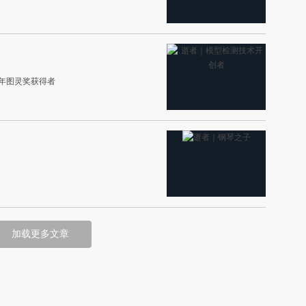
07年图灵奖获得者
加载更多文章
权为财新传媒及/或相关权利人专属所有或持有。未经许可，禁止进行转载、摘编、
880号
京ICP备10026701号-8
|
网信算备110105862729401250013号
|
京公网安备 110105