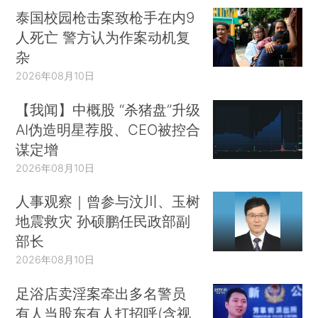
泰国校园枪击案致枪手在内9
人死亡 警方认为作案动机复
杂
2026年08月10日
【我闻】中概股 “杀猪盘”升级
AI伪造明星荐股、CEO被控合
谋定增
2026年08月10日
人事观察｜曾参与汶川、玉树
地震救灾 孙硕鹏任民政部副
部长
2026年08月10日
足浴店卖淫案牵出多名警员
有人当股东有人打招呼(含视