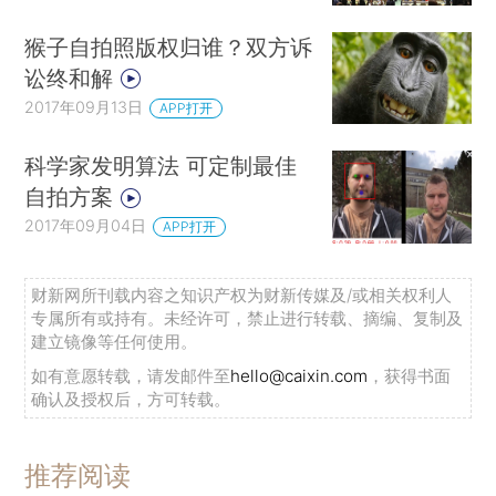
猴子自拍照版权归谁？双方诉
讼终和解
2017年09月13日
APP打开
科学家发明算法 可定制最佳
自拍方案
2017年09月04日
APP打开
财新网所刊载内容之知识产权为财新传媒及/或相关权利人
专属所有或持有。未经许可，禁止进行转载、摘编、复制及
建立镜像等任何使用。
如有意愿转载，请发邮件至
hello@caixin.com
，获得书面
确认及授权后，方可转载。
推荐阅读