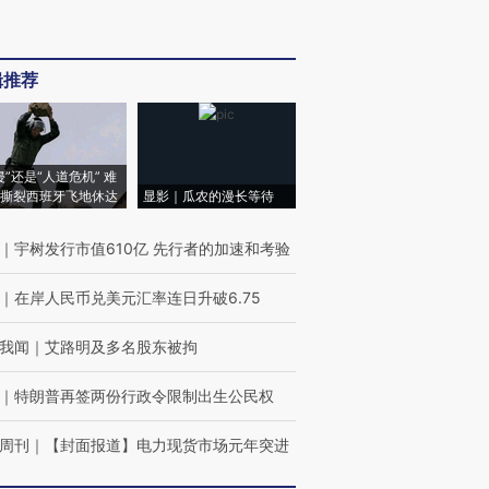
辑推荐
侵”还是“人道危机” 难
撕裂西班牙飞地休达
显影｜瓜农的漫长等待
｜
宇树发行市值610亿 先行者的加速和考验
｜
在岸人民币兑美元汇率连日升破6.75
我闻
｜
艾路明及多名股东被拘
｜
特朗普再签两份行政令限制出生公民权
周刊
｜
【封面报道】电力现货市场元年突进