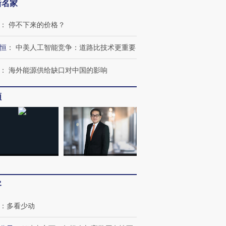
新名家
：
停不下来的价格？
恒
：
中美人工智能竞争：道路比技术更重要
：
海外能源供给缺口对中国的影响
频
跨国走私7万
视线｜被称为“蟑螂”的印
视线｜“入侵”还是“人道危
检体内含3种
度Z世代 用街头抗争将教
机”？难民潮撕裂西班牙
秘鲁纳斯
育部长拱下台
飞地休达
13人遇难
客
：
多看少动