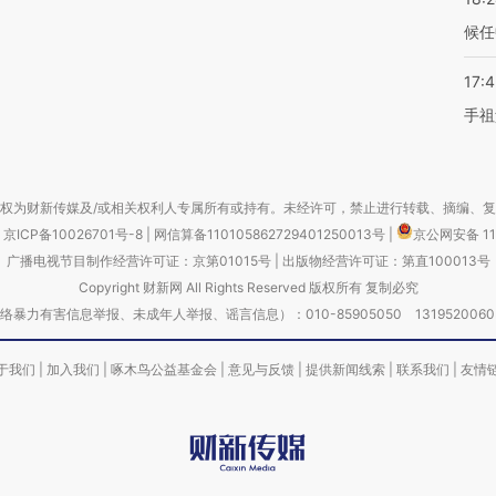
候任
17:
手祖
权为财新传媒及/或相关权利人专属所有或持有。未经许可，禁止进行转载、摘编、
京ICP备10026701号-8
|
网信算备110105862729401250013号
|
京公网安备 11
广播电视节目制作经营许可证：京第01015号
|
出版物经营许可证：第直100013号
Copyright 财新网 All Rights Reserved 版权所有 复制必究
害信息举报、未成年人举报、谣言信息）：010-85905050 13195200605 举报邮
于我们
|
加入我们
|
啄木鸟公益基金会
|
意见与反馈
|
提供新闻线索
|
联系我们
|
友情