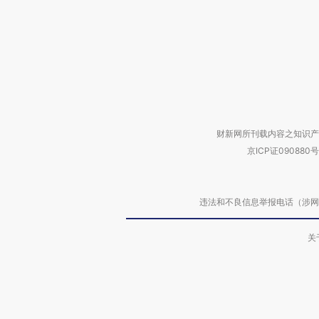
财新网所刊载内容之知识产
京ICP证090880号
违法和不良信息举报电话（涉网络暴力有
关