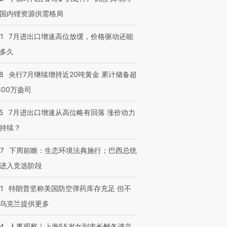
国内锂资源供需格局
1
7月进出口增速高位放缓，价格驱动还能
多久
8
央行7月继续增持近20吨黄金 累计储备超
600万盎司
5
7月进出口增速从高位略有回落 涨价动力
持续？
07
下周前瞻：生态环境法典施行；巴西总统
进入竞选阶段
1
特朗普坚称美国防空弹药库存充足 但不
乌克兰提供更多
24
人事观察｜上海55岁女副市长解冬进京