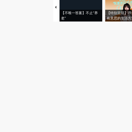
【不唯一答案】不止“养
【特别呈现】寻
老”
有意思的生活方