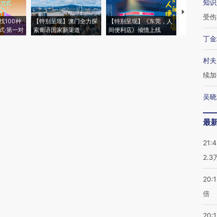
知识
【推广】走
受伤
找100种
【特别呈现】澳门全力探
【特别呈现】《东莞，人
会，让数智科
式·第一对
索葡语国家新渠道
间便利店》倾情上线
业
丁金
村夫
续加
吴晓
最
21:
2.
20:
倍
20:1