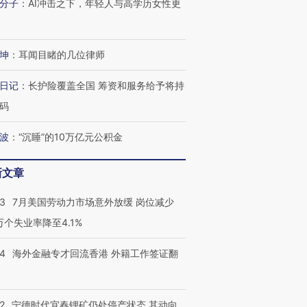
分子
：
AI冲击之下，年轻人与高学历女性更
进第四届链博
【商旅对话】华住集团
技“链”接产
【特别呈现】寻找100种
CFO：不靠规模取胜，华
【特别呈
有意思的生活方式·第三对
住三大增长引擎是什么？
有意思的
坤
：
耳闻目睹的几位律师
日记
：
长护险覆盖全国 筹资和服务给予将持
码
波
：
“沉睡”的10万亿元公积金
新文章
43
7月美国劳动力市场意外放缓 岗位减少
3万个失业率降至4.1%
14
海外金融专才回流香港 外籍工作签证翻
2
宁德时代宜春锂矿仍处停产状态 其动向