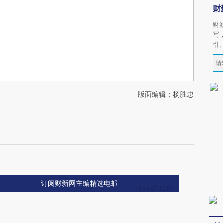
财
财
写
引
版面编辑：杨胜忠
订阅财新网主编精选电邮