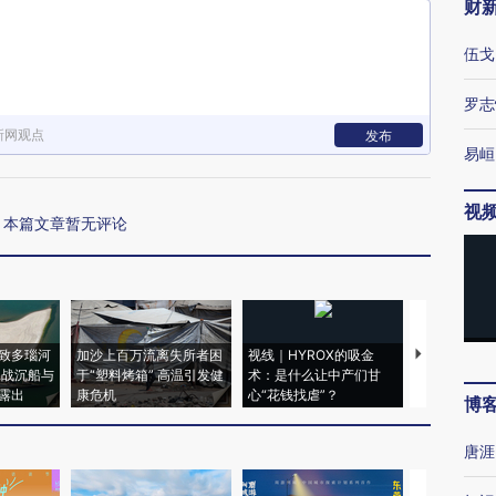
财
伍戈
罗志
新网观点
发布
易峘
视
本篇文章暂无评论
致多瑙河
加沙上百万流离失所者困
视线｜HYROX的吸金
马航飞行员
二战沉船与
于“塑料烤箱” 高温引发健
术：是什么让中产们甘
粒摇头丸 尿
露出
康危机
心“花钱找虐”？
毒品
博
唐涯