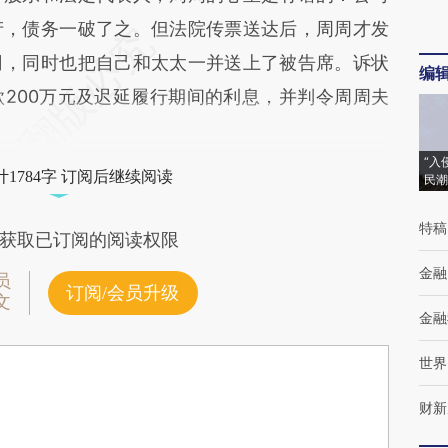
产，债务一破了之。但法院传票送达后，周周才发
司，同时也把自己和太太一并送上了被告席。诉状
编
200万元及迟延履行期间的利息，并判令周周夫
“入
1784字 订阅后继续阅读
民潮
特稿
获取已订阅的阅读权限
金融
员
订阅/会员升级
文
金融
世界
财新