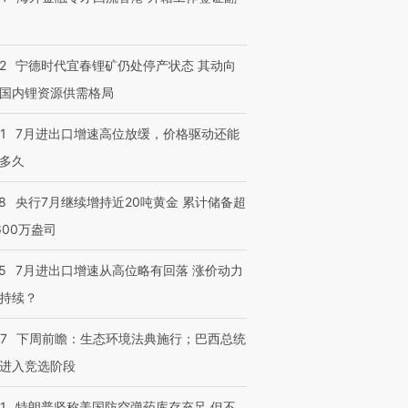
2
宁德时代宜春锂矿仍处停产状态 其动向
跨国走私7万
视线｜被称为“蟑螂”的印
视线｜“入侵”还是“人道危
检体内含3种
度Z世代 用街头抗争将教
机”？难民潮撕裂西班牙
秘鲁纳斯
国内锂资源供需格局
育部长拱下台
飞地休达
13人遇难
1
7月进出口增速高位放缓，价格驱动还能
多久
8
央行7月继续增持近20吨黄金 累计储备超
进第四届链博
【商旅对话】华住集团
技“链”接产
600万盎司
【特别呈现】寻找100种
CFO：不靠规模取胜，华
【特别呈
有意思的生活方式·第三对
住三大增长引擎是什么？
有意思的
5
7月进出口增速从高位略有回落 涨价动力
持续？
07
下周前瞻：生态环境法典施行；巴西总统
进入竞选阶段
1
特朗普坚称美国防空弹药库存充足 但不