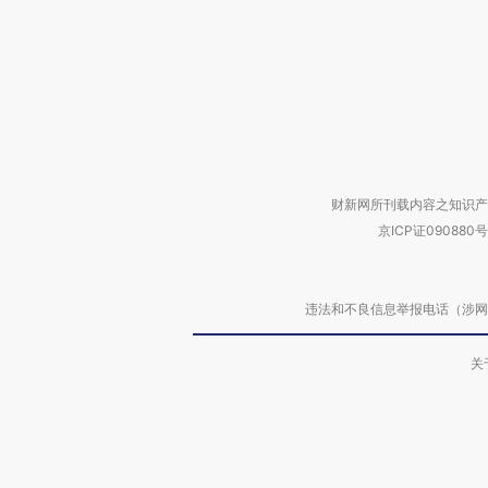
财新网所刊载内容之知识产
京ICP证090880号
违法和不良信息举报电话（涉网络暴力有
关