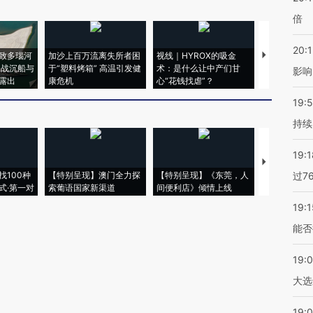
倍
20:1
致多瑙河
加沙上百万流离失所者困
视线｜HYROX的吸金
马航飞行员
二战沉船与
于“塑料烤箱” 高温引发健
术：是什么让中产们甘
粒摇头丸 尿
影响
露出
康危机
心“花钱找虐”？
毒品
19:5
持续
19:1
【推广】走
找100种
【特别呈现】澳门全力探
【特别呈现】《东莞，人
会，让数智科
过7
式·第一对
索葡语国家新渠道
间便利店》倾情上线
业
19:1
能否
19:
大选
19:0