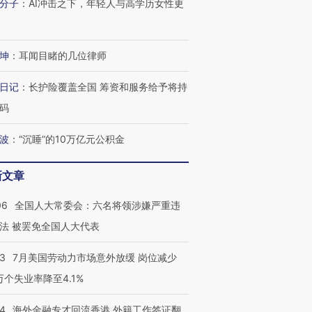
分子
：
AI冲击之下，年轻人与高学历女性更
坤
：
耳闻目睹的几位律师
日记
：
长护险覆盖全国 筹资和服务给予将持
码
波
：
“沉睡”的10万亿元公积金
新文章
06
全国人大常委会：六名将领涉嫌严重违
法 被罢免全国人大代表
43
7月美国劳动力市场意外放缓 岗位减少
3万个失业率降至4.1%
14
海外金融专才回流香港 外籍工作签证翻