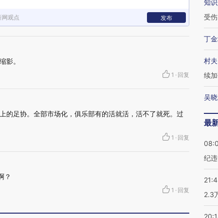
知识
受伤
新网观点
发布
丁金
村夫
缩影。
1
·
回复
续加
吴晓
上的足协。全部市场化，俱乐部有的活就活，活不了就死。过
最
1
·
回复
08:
纪违
啊？
21:
1
·
回复
2.
20: