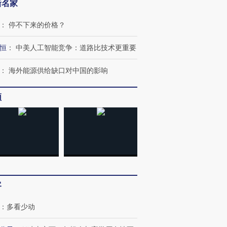
新名家
：
停不下来的价格？
恒
：
中美人工智能竞争：道路比技术更重要
：
海外能源供给缺口对中国的影响
频
客
：
多看少动