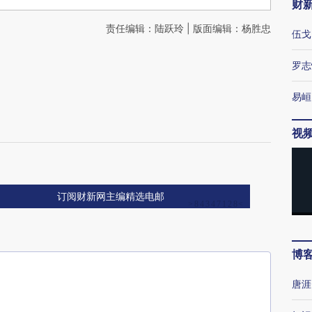
财
责任编辑：陆跃玲 | 版面编辑：杨胜忠
伍戈
罗志
易峘
视
订阅财新网主编精选电邮
博
唐涯