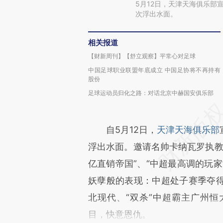
5月12日，天津天海俱乐部
次浮出水面。
相关报道
【财新周刊】【舒立观察】平常心对足球
中国足球职业联盟年底成立 中国足协将不再持有
股份
足球运动员归化之路：对话北京中赫国安俱乐部
自5月12日，
天津天海俱乐部
浮出水面。邀请名帅卡纳瓦罗执教
亿直销帝国”、“中超最高调的玩
妖孽般的表现：中超处子赛季夺
北现代、“双杀”中超霸主广州
目，快意恩仇。