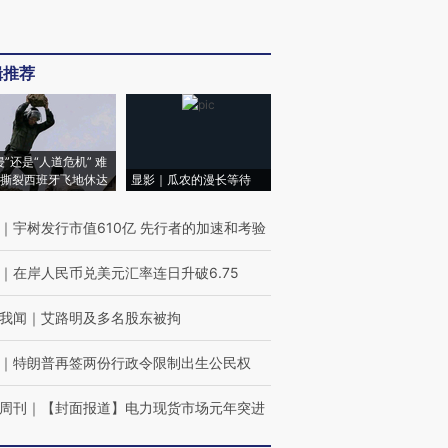
辑推荐
侵”还是“人道危机” 难
撕裂西班牙飞地休达
显影｜瓜农的漫长等待
｜
宇树发行市值610亿 先行者的加速和考验
｜
在岸人民币兑美元汇率连日升破6.75
我闻
｜
艾路明及多名股东被拘
｜
特朗普再签两份行政令限制出生公民权
周刊
｜
【封面报道】电力现货市场元年突进