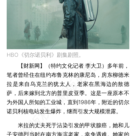
HBO《切尔诺贝利》剧集剧照。
【财新网】（特约文化记者 李大卫）
多年前，
笔者曾经住在纽约布鲁克林的康尼岛，房东柳德米
拉是来自乌克兰的犹太人，老家在黑海边的敖德
萨，后来嫁到北方的普里皮亚季。这是一座原本不
为外国人所知的工业城，直到1986年，附近的切尔
诺贝利核电站发生爆炸，继而引发大规模泄露。
米拉的丈夫死于沾染引发的甲状腺癌，她和儿
子安德烈当时在南方海滨老家，幸免遇难。她家的