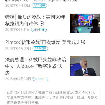
2018年07月10日
APP打开
特稿│最后的冷战：美朝30年
核拉锯为何难休
2018年06月11日
APP打开
Pimco:“货币冷战”再次爆发 美元或走强
2018年04月30日
APP打开
法前总理：科技巨头並非政治
中立 人类或在 “数字冷战”边
缘
2018年04月20日
APP打开
财新网所刊载内容之知识产权为财新传媒及/或相关权利人
专属所有或持有。未经许可，禁止进行转载、摘编、复制及
建立镜像等任何使用。