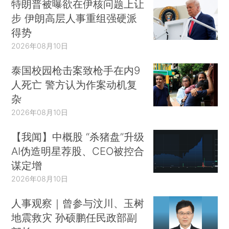
特朗普被曝欲在伊核问题上让
步 伊朗高层人事重组强硬派
得势
2026年08月10日
泰国校园枪击案致枪手在内9
人死亡 警方认为作案动机复
杂
2026年08月10日
【我闻】中概股 “杀猪盘”升级
AI伪造明星荐股、CEO被控合
谋定增
2026年08月10日
人事观察｜曾参与汶川、玉树
地震救灾 孙硕鹏任民政部副