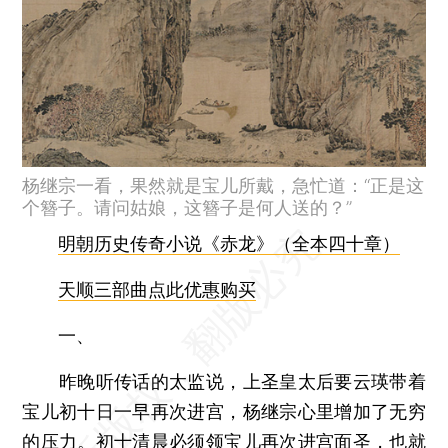
杨继宗一看，果然就是宝儿所戴，急忙道：“正是这
个簪子。请问姑娘，这簪子是何人送的？”
明朝历史传奇小说《赤龙》（全本四十章）
天顺三部曲点此优惠购买
一、
昨晚听传话的太监说，上圣皇太后要云瑛带着
宝儿初十日一早再次进宫，杨继宗心里增加了无穷
的压力。初十清晨必须领宝儿再次进宫面圣，也就