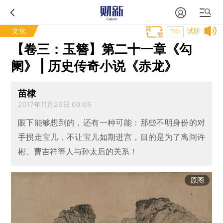
文化
试听
T中
【卷三：玉簪】第二十一章《勾
阑》 | 历史传奇小说《赤龙》
苗棣
2017年11月26日 09:05
眼下能够想到的，还有一种可能：那些不明身份的对
手拐走宝儿，不让宝儿如期进宫，目的是为了离间许
彬、曹吉祥等人与孙太后的关系！
原图