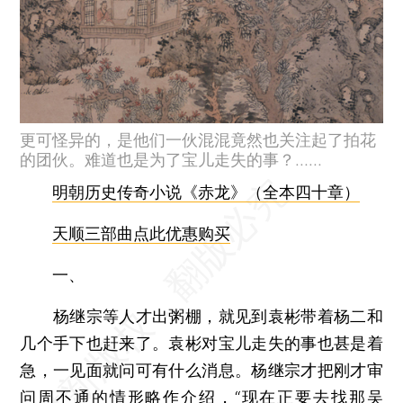
更可怪异的，是他们一伙混混竟然也关注起了拍花
的团伙。难道也是为了宝儿走失的事？……
明朝历史传奇小说《赤龙》（全本四十章）
天顺三部曲点此优惠购买
一、
杨继宗等人才出粥棚，就见到袁彬带着杨二和
几个手下也赶来了。袁彬对宝儿走失的事也甚是着
急，一见面就问可有什么消息。杨继宗才把刚才审
问周不通的情形略作介绍，“现在正要去找那吴