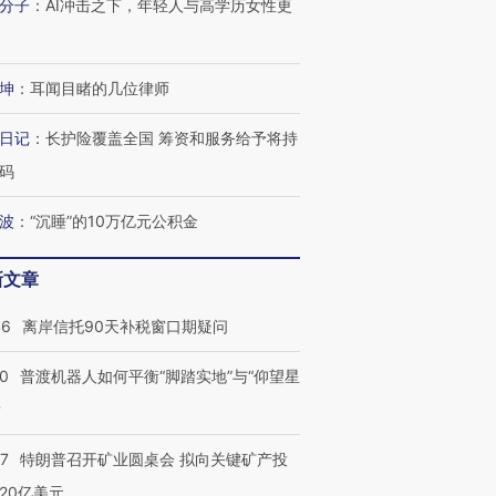
分子
：
AI冲击之下，年轻人与高学历女性更
进第四届链博
【商旅对话】华住集团
坤
：
耳闻目睹的几位律师
技“链”接产
【特别呈现】寻找100种
CFO：不靠规模取胜，华
【特别呈
有意思的生活方式·第三对
住三大增长引擎是什么？
有意思的
日记
：
长护险覆盖全国 筹资和服务给予将持
码
波
：
“沉睡”的10万亿元公积金
新文章
46
离岸信托90天补税窗口期疑问
00
普渡机器人如何平衡“脚踏实地”与“仰望星
？
57
特朗普召开矿业圆桌会 拟向关键矿产投
20亿美元