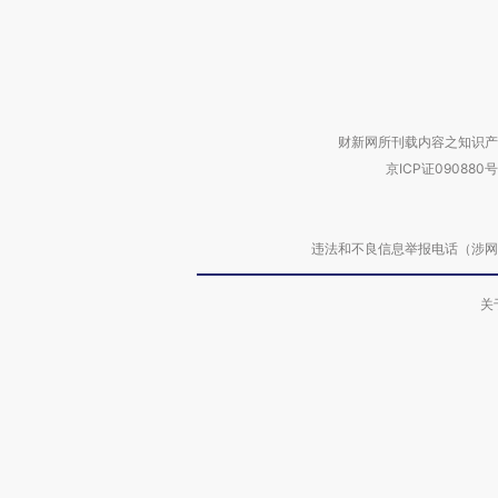
财新网所刊载内容之知识产
京ICP证090880号
违法和不良信息举报电话（涉网络暴力有
关