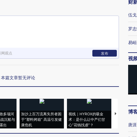
财
伍戈
罗志
易峘
新网观点
发布
视
本篇文章暂无评论
博
致多瑙河
加沙上百万流离失所者困
视线｜HYROX的吸金
马航飞行员
二战沉船与
于“塑料烤箱” 高温引发健
术：是什么让中产们甘
粒摇头丸 尿
唐涯
露出
康危机
心“花钱找虐”？
毒品