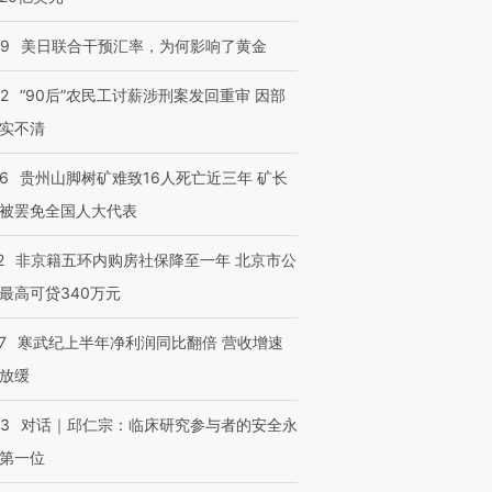
09
美日联合干预汇率，为何影响了黄金
32
“90后”农民工讨薪涉刑案发回重审 因部
实不清
36
贵州山脚树矿难致16人死亡近三年 矿长
被罢免全国人大代表
2
非京籍五环内购房社保降至一年 北京市公
最高可贷340万元
7
寒武纪上半年净利润同比翻倍 营收增速
放缓
53
对话｜邱仁宗：临床研究参与者的安全永
第一位