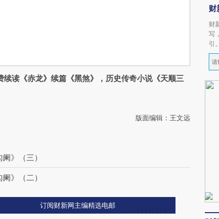
财
财
写
引
费续读《赤龙》续篇《黑煞》，历史传奇小说《天顺三
版面编辑：王文远
勾阑》（三）
勾阑》（二）
订阅财新网主编精选电邮