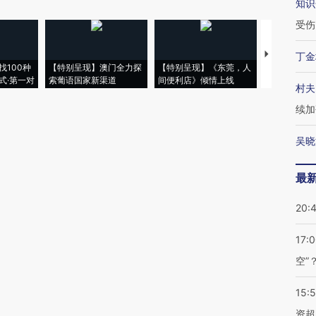
知识
受伤
【推广】走
丁金
找100种
【特别呈现】澳门全力探
【特别呈现】《东莞，人
会，让数智科
式·第一对
索葡语国家新渠道
间便利店》倾情上线
业
村夫
续加
吴晓
最
20:
17:
空”
15:
资超