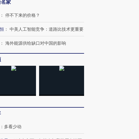
新名家
：
停不下来的价格？
恒
：
中美人工智能竞争：道路比技术更重要
：
海外能源供给缺口对中国的影响
频
客
跨国走私7万
视线｜被称为“蟑螂”的印
视线｜“入侵”还是“人道危
检体内含3种
度Z世代 用街头抗争将教
机”？难民潮撕裂西班牙
秘鲁纳斯
：
多看少动
育部长拱下台
飞地休达
13人遇难