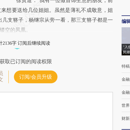
徐贯道：“我有一位做首饰生意的朋友，前
过来想要送给几位姐姐。虽然是薄礼不成敬意，姐
出几支簪子，杨继宗从旁一看，那三支簪子都是一
编
镂空的凤凰。
2136字 订阅后继续阅读
“入
民潮
获取已订阅的阅读权限
特稿
员
订阅/会员升级
文
金融
金融
世界
财新