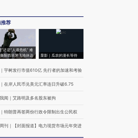
辑推荐
侵”还是“人道危机” 难
撕裂西班牙飞地休达
显影｜瓜农的漫长等待
｜
宇树发行市值610亿 先行者的加速和考验
｜
在岸人民币兑美元汇率连日升破6.75
我闻
｜
艾路明及多名股东被拘
｜
特朗普再签两份行政令限制出生公民权
周刊
｜
【封面报道】电力现货市场元年突进