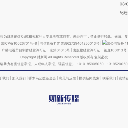
08:
纪违
权为财新传媒及/或相关权利人专属所有或持有。未经许可，禁止进行转载、摘编、
京ICP备10026701号-8
|
网信算备110105862729401250013号
|
京公网安备 11
广播电视节目制作经营许可证：京第01015号
|
出版物经营许可证：第直100013号
Copyright 财新网 All Rights Reserved 版权所有 复制必究
害信息举报、未成年人举报、谣言信息）：010-85905050 13195200605 举报邮
于我们
|
加入我们
|
啄木鸟公益基金会
|
意见与反馈
|
提供新闻线索
|
联系我们
|
友情