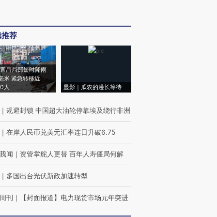
辑推荐
宜昌局部短时降雨
8毫米 紧急转移近
00人
显影｜瓜农的漫长等待
｜
规避封锁 中国超大油轮停靠埃及绕行非洲
｜
在岸人民币兑美元汇率连日升破6.75
我闻
｜
资管掌舵人更替 百年人寿僵局何解
｜
多国出台光伏新政加速转型
周刊
｜
【封面报道】电力现货市场元年突进