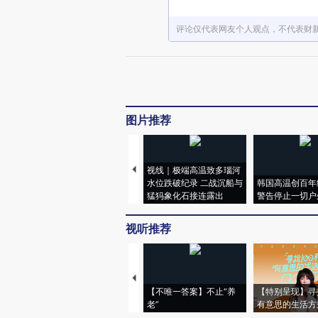
评论仅代表网友个人观点，不代表财
图片推荐
视线｜极端高温致多瑙河
水位跌破纪录 二战沉船与
韩国高温创百年
猛犸象化石接连露出
警告停止一切户
视听推荐
【不唯一答案】不止“养
【特别呈现】寻
老”
有意思的生活方