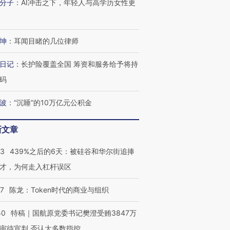
分子
：
AI冲击之下，年轻人与高学历女性更
坤
：
耳闻目睹的几位律师
日记
：
长护险覆盖全国 筹资和服务给予将持
码
波
：
“沉睡”的10万亿元公积金
新文章
53
439%之后的6天：被硅谷和华尔街追捧
才，为何走入杠杆误区
07
陈龙：Token时代的商业与组织
50
特稿｜国航原党委书记樊澄受贿3847万
审待宣判 否认大多数指控