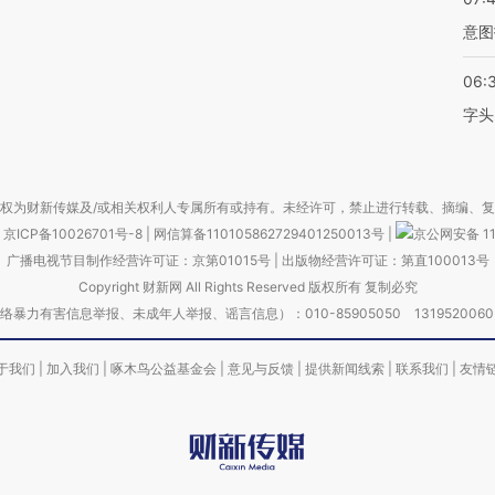
意图
06:
字头
权为财新传媒及/或相关权利人专属所有或持有。未经许可，禁止进行转载、摘编、
京ICP备10026701号-8
|
网信算备110105862729401250013号
|
京公网安备 11
广播电视节目制作经营许可证：京第01015号
|
出版物经营许可证：第直100013号
Copyright 财新网 All Rights Reserved 版权所有 复制必究
害信息举报、未成年人举报、谣言信息）：010-85905050 13195200605 举报邮
于我们
|
加入我们
|
啄木鸟公益基金会
|
意见与反馈
|
提供新闻线索
|
联系我们
|
友情