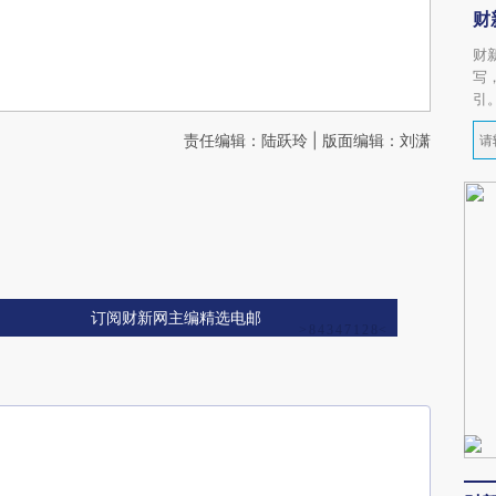
财
财
写
引
责任编辑：陆跃玲 | 版面编辑：刘潇
订阅财新网主编精选电邮