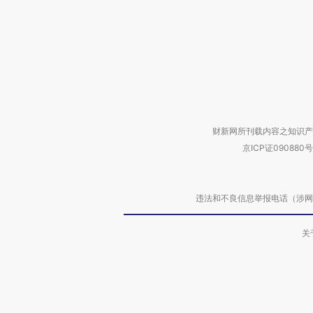
财新网所刊载内容之知识产
京ICP证090880号
违法和不良信息举报电话（涉网络暴力有
关