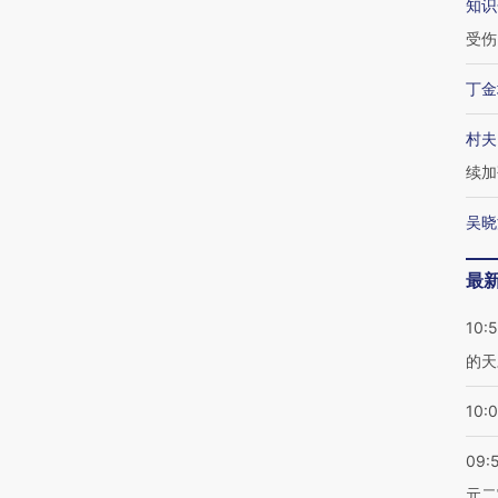
知识
受伤
丁金
村夫
续加
吴晓
最
10:
的天
10:
09:
元二