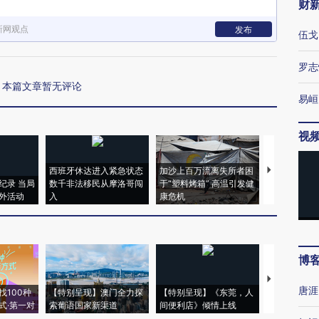
财
新网观点
发布
伍戈
罗志
本篇文章暂无评论
易峘
视
西班牙休达进入紧急状态
加沙上百万流离失所者困
视线｜HYR
纪录 当局
数千非法移民从摩洛哥闯
于“塑料烤箱” 高温引发健
术：是什么
外活动
入
康危机
心“花钱找虐
博
【推广】走
唐涯
找100种
【特别呈现】澳门全力探
【特别呈现】《东莞，人
会，让数智科
式·第一对
索葡语国家新渠道
间便利店》倾情上线
业