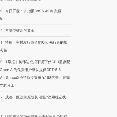
29
今日开盘：沪指报3896.49点 跌幅
0%
24
蓄势突破后的黄金
51
特稿｜宇树发行市值610亿 先行者的加
考验
29
T早报｜英伟达或拟下调下代GPU显存配
Open AI为免费用户默认提供GPT-5.6
NA；SpaceX协特斯拉宣布斥168亿美元在德
立芯片工厂
07
成都一区法院原院长 被指“违规挂证执
43
特朗普再签两份行政令限制出生公民权