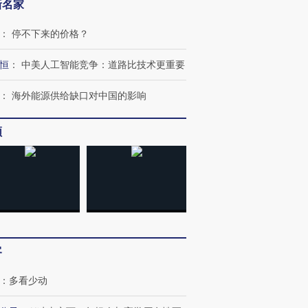
新名家
：
停不下来的价格？
恒
：
中美人工智能竞争：道路比技术更重要
：
海外能源供给缺口对中国的影响
频
OX的吸金
马航飞行员跨国走私7万
视线｜被称为“蟑螂”的印
让中产们甘
粒摇头丸 尿检体内含3种
度Z世代 用街头抗争将教
秘鲁纳斯
”？
毒品
育部长拱下台
13人遇难
客
进第四届链博
【商旅对话】华住集团
：
多看少动
技“链”接产
【特别呈现】寻找100种
CFO：不靠规模取胜，华
【特别呈
有意思的生活方式·第三对
住三大增长引擎是什么？
有意思的