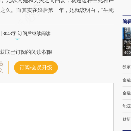
命。她以为她和丈夫之间的爱，就是这种生死相许
之久。而其实在婚后第一年，她就该明白，“生死
编
3043字 订阅后继续阅读
湖北
12
获取已订阅的阅读权限
40
员
独家
订阅/会员升级
文
金融
金融
能源
财新