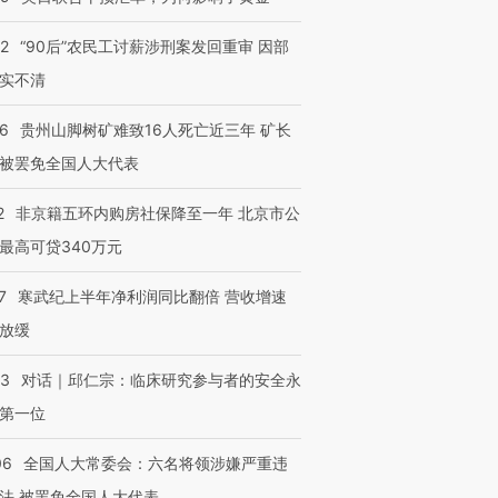
32
“90后”农民工讨薪涉刑案发回重审 因部
实不清
36
贵州山脚树矿难致16人死亡近三年 矿长
被罢免全国人大代表
2
非京籍五环内购房社保降至一年 北京市公
最高可贷340万元
7
寒武纪上半年净利润同比翻倍 营收增速
放缓
53
对话｜邱仁宗：临床研究参与者的安全永
第一位
06
全国人大常委会：六名将领涉嫌严重违
法 被罢免全国人大代表