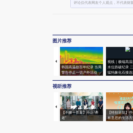
评论仅代表网友个人观点，不代表财
图片推荐
视线｜极端高温
韩国高温创百年纪录 当局
水位跌破纪录 
警告停止一切户外活动
猛犸象化石接连
视听推荐
【不唯一答案】不止“养
【特别呈现】寻
老”
有意思的生活方