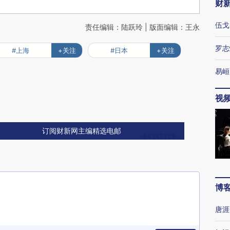
财
伍戈
责任编辑：陆跃玲 | 版面编辑：王永
罗志
#上海
+关注
#日本
+关注
易峘
视
订阅财新网主编精选电邮
博
唐涯