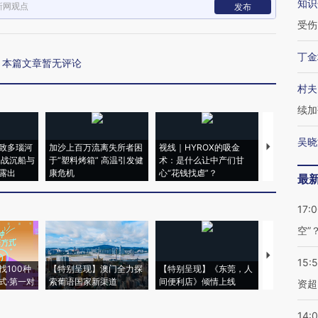
知识
新网观点
发布
受伤
丁金
本篇文章暂无评论
村夫
续加
吴晓
致多瑙河
加沙上百万流离失所者困
视线｜HYROX的吸金
马航飞行员
二战沉船与
于“塑料烤箱” 高温引发健
术：是什么让中产们甘
粒摇头丸 尿
露出
康危机
心“花钱找虐”？
毒品
最
17:
空”
【推广】走
15:
找100种
【特别呈现】澳门全力探
【特别呈现】《东莞，人
会，让数智科
式·第一对
索葡语国家新渠道
间便利店》倾情上线
业
资超
14: