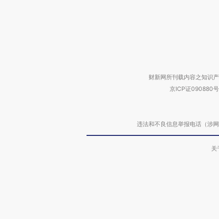
财新网所刊载内容之知识产
京ICP证090880号
违法和不良信息举报电话（涉网络暴力有
关