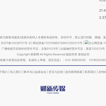
21:
2.
权为财新传媒及/或相关权利人专属所有或持有。未经许可，禁止进行转载、摘编、
京ICP备10026701号-8
|
网信算备110105862729401250013号
|
京公网安备 11
广播电视节目制作经营许可证：京第01015号
|
出版物经营许可证：第直100013号
Copyright 财新网 All Rights Reserved 版权所有 复制必究
害信息举报、未成年人举报、谣言信息）：010-85905050 13195200605 举报邮
于我们
|
加入我们
|
啄木鸟公益基金会
|
意见与反馈
|
提供新闻线索
|
联系我们
|
友情