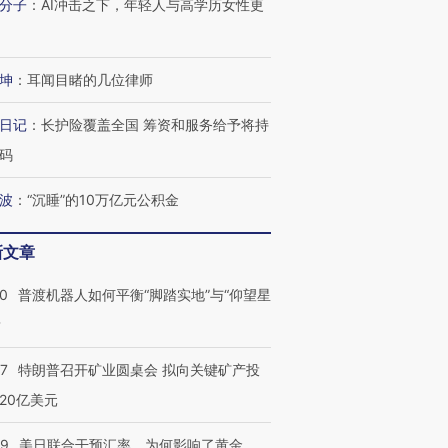
分子
：
AI冲击之下，年轻人与高学历女性更
坤
：
耳闻目睹的几位律师
日记
：
长护险覆盖全国 筹资和服务给予将持
码
波
：
“沉睡”的10万亿元公积金
跨国走私7万
视线｜被称为“蟑螂”的印
视线｜“入侵”还是“人道危
检体内含3种
度Z世代 用街头抗争将教
机”？难民潮撕裂西班牙
秘鲁纳斯
育部长拱下台
飞地休达
13人遇难
新文章
00
普渡机器人如何平衡“脚踏实地”与“仰望星
？
进第四届链博
【商旅对话】华住集团
57
特朗普召开矿业圆桌会 拟向关键矿产投
技“链”接产
【特别呈现】寻找100种
CFO：不靠规模取胜，华
【特别呈
有意思的生活方式·第三对
住三大增长引擎是什么？
有意思的
20亿美元
09
美日联合干预汇率，为何影响了黄金