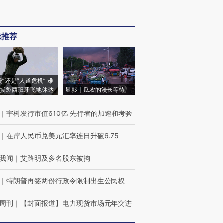
辑推荐
侵”还是“人道危机” 难
撕裂西班牙飞地休达
显影｜瓜农的漫长等待
｜
宇树发行市值610亿 先行者的加速和考验
｜
在岸人民币兑美元汇率连日升破6.75
我闻
｜
艾路明及多名股东被拘
｜
特朗普再签两份行政令限制出生公民权
周刊
｜
【封面报道】电力现货市场元年突进