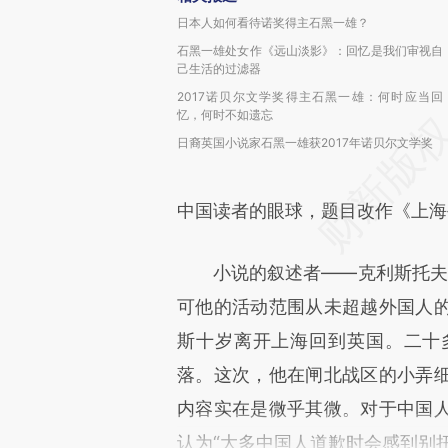
日本人如何看待诺奖得主石黑一雄？
石黑一雄处女作《远山淡影》：回忆是我们审视自
己生活的过滤器
2017诺贝尔文学奖得主石黑一雄：何时应当回
忆，何时不如遗忘
日裔英国小说家石黑一雄获2017年诺贝尔文学奖
中国读者的眼球，题目改作《上海
小说的叙述者——克利斯托夫•
可他的活动范围从未超越外国人
斯十岁离开上海回到英国。二十
落。这次，他在闸北战区的小弄
内容实在是微乎其微。对于中国
认为“大多中国人道歉时会感到别扭”