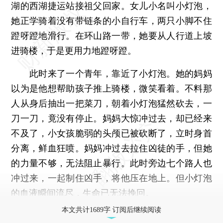
湖的西湖捷运站接祖父回家。女儿小名叫小灯泡，
她正学骑着没有带链条的小自行车，两只小脚不住
蹬呀蹬地滑行。在环山路一带，她要从人行道上坡
进骑楼，于是更用力地蹬呀蹬。
此时来了一个青年，靠近了小灯泡。她的妈妈
以为是他想帮助孩子推上骑楼，微笑看着。不料那
人从身后抽出一把菜刀，朝着小灯泡猛然砍去，一
刀一刀，竟没有停止。妈妈大惊冲过去，却已经来
不及了，小女孩脆弱的头颅已被砍断了，立时身首
分离，鲜血狂喷。妈妈冲过去拉住凶徒的手，但她
的力量不够，无法阻止暴行。此时旁边七个路人也
冲过来，一起制住凶手，将他压在地上。但小灯泡
的血液瞬间流尽，生命已无法挽回。
本文共计1689字 订阅后继续阅读