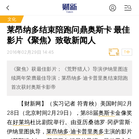
文化
莱昂纳多结束陪跑问鼎奥斯卡 最佳
影片《聚焦》致敬新闻人
2016年02月29日 14:45
T中
《聚焦》获最佳影片；《荒野猎人》导演伊纳里图连
续两年荣膺最佳导演；莱昂纳多·迪卡普里奥结束陪跑
首次获封奥斯卡影帝
【财新网】（实习记者 符青秧）
美国时间2月
28日（北京时间2月29日），第88届
奥斯卡
金像奖
在
好莱坞
杜比剧院举行。由亚历桑德罗·冈萨雷斯·
伊纳里图执导，
莱昂纳多·迪卡普里奥多
主演的影片