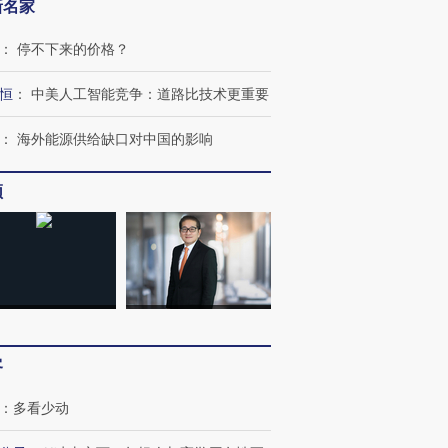
新名家
：
停不下来的价格？
恒
：
中美人工智能竞争：道路比技术更重要
跨国走私7万
视线｜被称为“蟑螂”的印
视线｜“入侵”还是“人道危
：
海外能源供给缺口对中国的影响
检体内含3种
度Z世代 用街头抗争将教
机”？难民潮撕裂西班牙
秘鲁纳斯
育部长拱下台
飞地休达
13人遇难
频
进第四届链博
【商旅对话】华住集团
技“链”接产
【特别呈现】寻找100种
CFO：不靠规模取胜，华
【特别呈
有意思的生活方式·第三对
住三大增长引擎是什么？
有意思的
客
：
多看少动