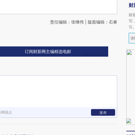
财
财
写
责任编辑：张继伟 | 版面编辑：石睿
引
订阅财新网主编精选电邮
新网观点
发布