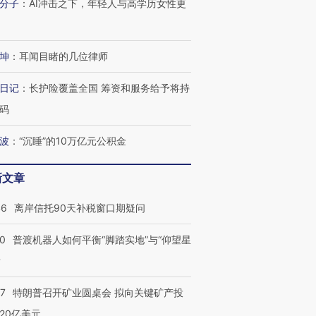
分子
：
AI冲击之下，年轻人与高学历女性更
坤
：
耳闻目睹的几位律师
日记
：
长护险覆盖全国 筹资和服务给予将持
码
波
：
“沉睡”的10万亿元公积金
新文章
46
离岸信托90天补税窗口期疑问
00
普渡机器人如何平衡“脚踏实地”与“仰望星
？
57
特朗普召开矿业圆桌会 拟向关键矿产投
20亿美元