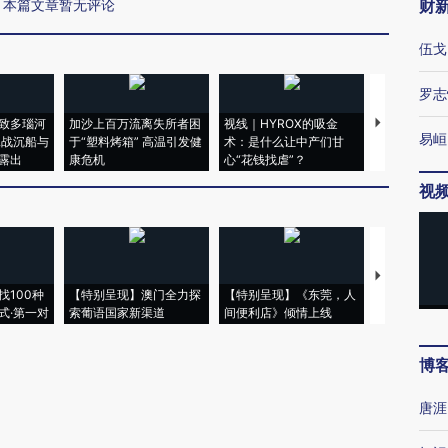
本篇文章暂无评论
财
伍戈
罗志
致多瑙河
加沙上百万流离失所者困
视线｜HYROX的吸金
马航飞行员
易峘
二战沉船与
于“塑料烤箱” 高温引发健
术：是什么让中产们甘
粒摇头丸 尿
露出
康危机
心“花钱找虐”？
毒品
视
【推广】走
找100种
【特别呈现】澳门全力探
【特别呈现】《东莞，人
会，让数智科
式·第一对
索葡语国家新渠道
间便利店》倾情上线
业
博
唐涯