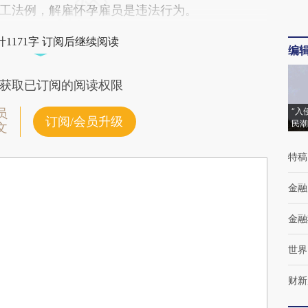
工法例，解雇怀孕雇员是违法行为。
1171字 订阅后继续阅读
编
获取已订阅的阅读权限
“入
员
订阅/会员升级
民潮
文
特稿
金融
金融
世界
财新