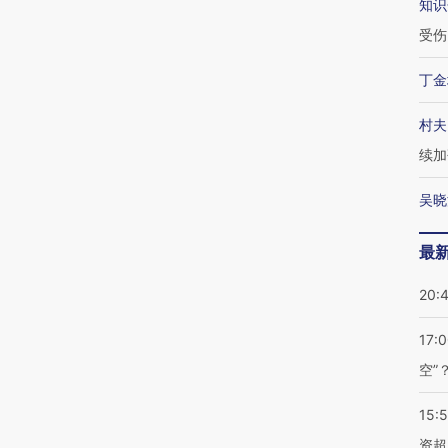
知识
受伤
丁金
村夫
续加
吴晓
最
20:
17:
空”
15:
资超