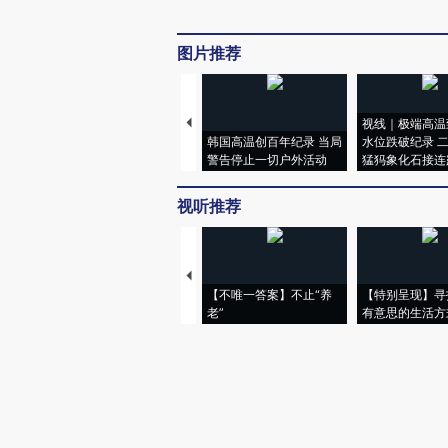
图片推荐
视线｜极端高温
韩国高温创百年纪录 当局
水位跌破纪录 
警告停止一切户外活动
猛犸象化石接连
视听推荐
【不唯一答案】不止“养
【特别呈现】寻
老”
有意思的生活方