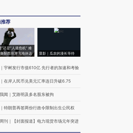
辑推荐
侵”还是“人道危机” 难
撕裂西班牙飞地休达
显影｜瓜农的漫长等待
｜
宇树发行市值610亿 先行者的加速和考验
｜
在岸人民币兑美元汇率连日升破6.75
我闻
｜
艾路明及多名股东被拘
｜
特朗普再签两份行政令限制出生公民权
周刊
｜
【封面报道】电力现货市场元年突进