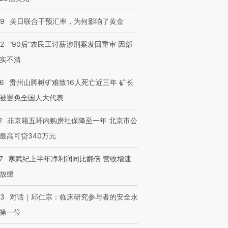
09
美日联合干预汇率，为何影响了黄金
32
“90后”农民工讨薪涉刑案发回重审 因部
实不清
36
贵州山脚树矿难致16人死亡近三年 矿长
被罢免全国人大代表
2
非京籍五环内购房社保降至一年 北京市公
最高可贷340万元
7
寒武纪上半年净利润同比翻倍 营收增速
放缓
53
对话｜邱仁宗：临床研究参与者的安全永
第一位