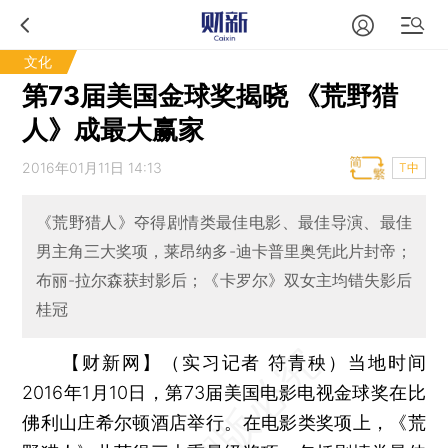
文化
第73届美国金球奖揭晓 《荒野猎
人》成最大赢家
2016年01月11日 14:13
T中
《荒野猎人》夺得剧情类最佳电影、最佳导演、最佳
男主角三大奖项，莱昂纳多-迪卡普里奥凭此片封帝；
布丽-拉尔森获封影后；《卡罗尔》双女主均错失影后
桂冠
【财新网】（实习记者 符青秧）
当地时间
2016年1月10日，第73届美国电影电视金球奖在比
佛利山庄希尔顿酒店举行。在电影类奖项上，《荒