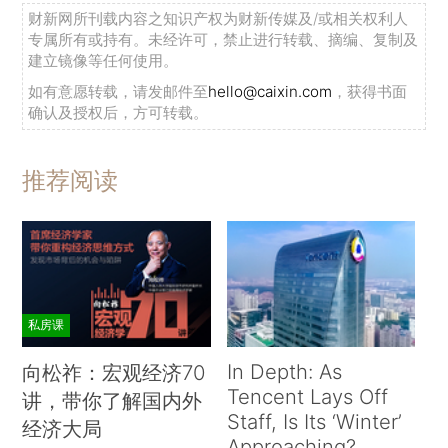
财新网所刊载内容之知识产权为财新传媒及/或相关权利人
专属所有或持有。未经许可，禁止进行转载、摘编、复制及
建立镜像等任何使用。
如有意愿转载，请发邮件至
hello@caixin.com
，获得书面
确认及授权后，方可转载。
推荐阅读
私房课
In Depth: As
向松祚：宏观经济70
Tencent Lays Off
讲，带你了解国内外
Staff, Is Its ‘Winter’
经济大局
Approaching?