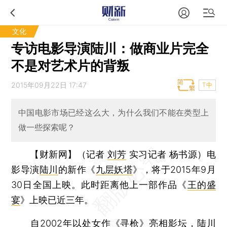
文化
专访电影导演陆川：做商业片完全
不是对艺术片的背叛
2015年09月22日 17:47
T中
中国电影市场已经这么大，为什么我们不能在类型上
做一些探索呢？
【财新网】（记者
刘芳
实习记者 杨书源）
电
影导演
陆川
的新作《
九层妖塔
》，将于2015年9月
30日全国上映。此时距离他上一部作品《
王的盛
宴
》上映已近三年。
自2002年以处女作《寻枪》亮相影坛，陆川