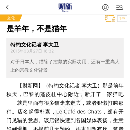
文化
T中
是羊年，不是猫年
特约文化记者 李大卫
2015年03月27日 16:32
对于日本人，猫除了控鼠的实际功用，还有一重高大
上的宗教文化背景
【财新网】（特约文化记者 李大卫）
那是前年
秋天，巴黎的蓬皮杜中心附近，新开了一家猫吧
——就是里面有很多猫走来走去，或者犯懒打盹那
种。店名起得朴素，Le Café des Chats，颇有开
门见猫的意思。该店很快遭到各国媒体表扬，生意
好到爆棚，不提前几天预约，根本别想有座。笔者