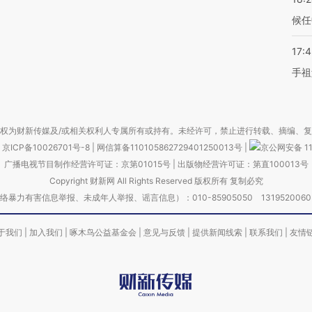
候任
17:
手祖
权为财新传媒及/或相关权利人专属所有或持有。未经许可，禁止进行转载、摘编、
京ICP备10026701号-8
|
网信算备110105862729401250013号
|
京公网安备 11
广播电视节目制作经营许可证：京第01015号
|
出版物经营许可证：第直100013号
Copyright 财新网 All Rights Reserved 版权所有 复制必究
害信息举报、未成年人举报、谣言信息）：010-85905050 13195200605 举报邮
于我们
|
加入我们
|
啄木鸟公益基金会
|
意见与反馈
|
提供新闻线索
|
联系我们
|
友情