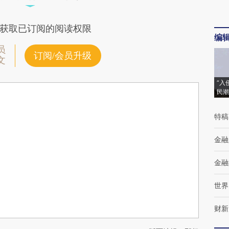
获取已订阅的阅读权限
编
员
订阅/会员升级
文
“入
民潮
特稿
金融
金融
世界
财新