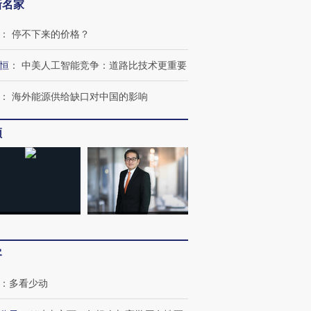
新名家
：
停不下来的价格？
恒
：
中美人工智能竞争：道路比技术更重要
跨国走私7万
视线｜被称为“蟑螂”的印
视线｜“入侵”还是“人道危
：
海外能源供给缺口对中国的影响
检体内含3种
度Z世代 用街头抗争将教
机”？难民潮撕裂西班牙
秘鲁纳斯
育部长拱下台
飞地休达
13人遇难
频
进第四届链博
【商旅对话】华住集团
技“链”接产
【特别呈现】寻找100种
CFO：不靠规模取胜，华
【特别呈
有意思的生活方式·第三对
住三大增长引擎是什么？
有意思的
客
：
多看少动