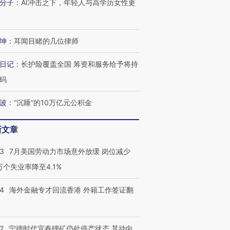
分子
：
AI冲击之下，年轻人与高学历女性更
坤
：
耳闻目睹的几位律师
日记
：
长护险覆盖全国 筹资和服务给予将持
码
波
：
“沉睡”的10万亿元公积金
新文章
43
7月美国劳动力市场意外放缓 岗位减少
3万个失业率降至4.1%
14
海外金融专才回流香港 外籍工作签证翻
2
宁德时代宜春锂矿仍处停产状态 其动向