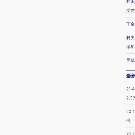
知识
受伤
丁金
村夫
续加
吴晓
最
21:
2.
20:
倍
20:1