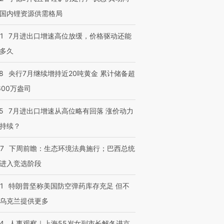
国内锂资源供需格局
1
7月进出口增速高位放缓，价格驱动还能
多久
8
央行7月继续增持近20吨黄金 累计储备超
600万盎司
5
7月进出口增速从高位略有回落 涨价动力
持续？
07
下周前瞻：生态环境法典施行；巴西总统
进入竞选阶段
1
特朗普坚称美国防空弹药库存充足 但不
乌克兰提供更多
24
人事观察｜上海55岁女副市长解冬进京