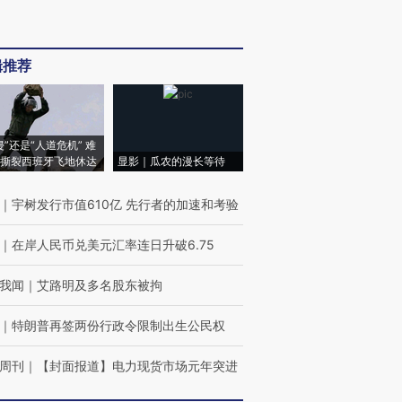
辑推荐
侵”还是“人道危机” 难
撕裂西班牙飞地休达
显影｜瓜农的漫长等待
｜
宇树发行市值610亿 先行者的加速和考验
｜
在岸人民币兑美元汇率连日升破6.75
我闻
｜
艾路明及多名股东被拘
｜
特朗普再签两份行政令限制出生公民权
周刊
｜
【封面报道】电力现货市场元年突进