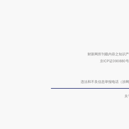
财新网所刊载内容之知识产
京ICP证090880号
违法和不良信息举报电话（涉网络暴力有
关