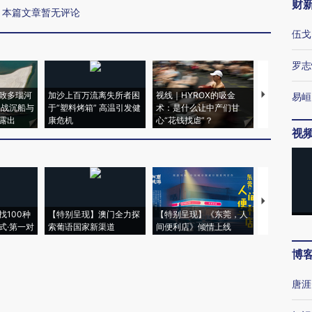
财
本篇文章暂无评论
伍戈
罗志
致多瑙河
加沙上百万流离失所者困
视线｜HYROX的吸金
马航飞行员
易峘
二战沉船与
于“塑料烤箱” 高温引发健
术：是什么让中产们甘
粒摇头丸 尿
露出
康危机
心“花钱找虐”？
毒品
视
【推广】走
找100种
【特别呈现】澳门全力探
【特别呈现】《东莞，人
会，让数智科
式·第一对
索葡语国家新渠道
间便利店》倾情上线
业
博
唐涯