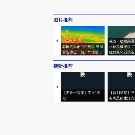
图片推荐
视线｜极端高温
韩国高温创百年纪录 当局
水位跌破纪录 
警告停止一切户外活动
猛犸象化石接连
视听推荐
【不唯一答案】不止“养
【特别呈现】寻
老”
有意思的生活方