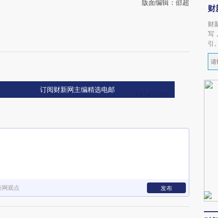
版面编辑：邵超
财
财
写
引
订阅财新网主编精选电邮
新网观点
发布