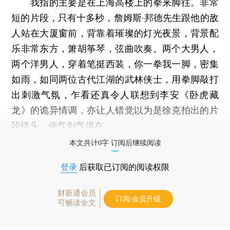
我指的主要是在上海高楼上的拳来脚往。非常
短的片段，只有十多秒，詹姆斯·邦德先生跟他的敌
人站在大厦窗前，背靠着璀璨的灯光夜景，背景配
乐非常东方，箫胡筝琴，弦曲吹奏。两个大男人，
两个洋男人，穿着笔挺西装，你一拳我一脚，密集
如雨，如同两位古代江湖的武林侠士，用拳脚敲打
出刺激气氛，乍看还真令人联想到李安《卧虎藏
龙》的诡异情调，亦让人错觉以为是徐克拍出的片
段镜头，侠气剑气俱在。
本文共计0字 订阅后继续阅读
登录
后获取已订阅的阅读权限
财新通会员
订阅/会员升级
可畅读全文