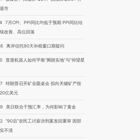
退市
4
7月CPI、PPI同比均低于预期 PPI同比结
续改善、高位回落
46
离岸信托90天补税窗口期疑问
00
普渡机器人如何平衡“脚踏实地”与“仰望星
？
57
特朗普召开矿业圆桌会 拟向关键矿产投
20亿美元
09
美日联合干预汇率，为何影响了黄金
32
“90后”农民工讨薪涉刑案发回重审 因部
实不清