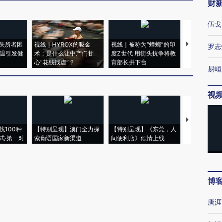
财
伍戈
失所者困
视线｜HYROX的吸金
视线｜被称为“蟑螂”的印
视线｜“入侵
罗志
高温引发健
术：是什么让中产们甘
度Z世代 用街头抗争将教
机”？难民潮
心“花钱找虐”？
育部长拱下台
飞地休达
易峘
视
【推广】走
找100种
【特别呈现】澳门全力探
【特别呈现】《东莞，人
会，让数智科
式·第一对
索葡语国家新渠道
间便利店》倾情上线
业
博
唐涯