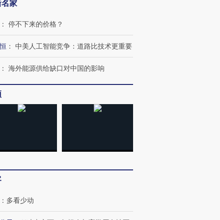
新名家
：
停不下来的价格？
”还是“人道危
湖北宜昌局部短时降雨
哈尔滨遭遇短时极端强降
恒
：
中美人工智能竞争：道路比技术更重要
撕裂西班牙
128毫米 紧急转移近
雨 3小时累计雨量超80毫
秘鲁纳斯
4000人
米
13人遇难
：
海外能源供给缺口对中国的影响
频
进第四届链博
【商旅对话】华住集团
技“链”接产
【特别呈现】寻找100种
CFO：不靠规模取胜，华
【特别呈
有意思的生活方式·第三对
住三大增长引擎是什么？
有意思的
客
：
多看少动