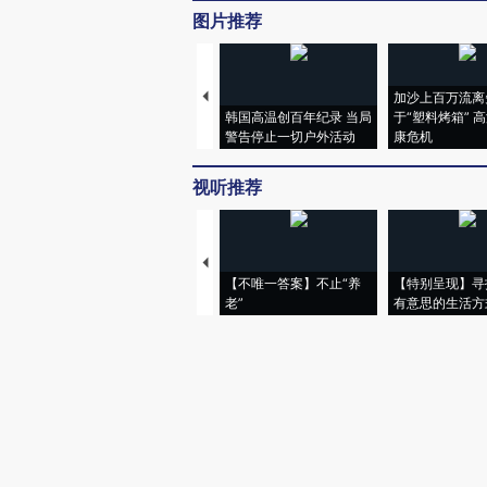
图片推荐
加沙上百万流离
韩国高温创百年纪录 当局
于“塑料烤箱” 
警告停止一切户外活动
康危机
视听推荐
【不唯一答案】不止“养
【特别呈现】寻
老”
有意思的生活方