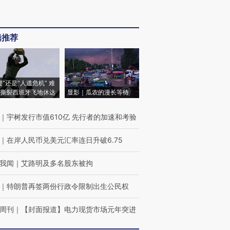
辑推荐
侵”还是“人道危机” 难
撕裂西班牙飞地休达
显影｜瓜农的漫长等待
｜
宇树发行市值610亿 先行者的加速和考验
｜
在岸人民币兑美元汇率连日升破6.75
我闻
｜
艾路明及多名股东被拘
｜
特朗普再签两份行政令限制出生公民权
周刊
｜
【封面报道】电力现货市场元年突进