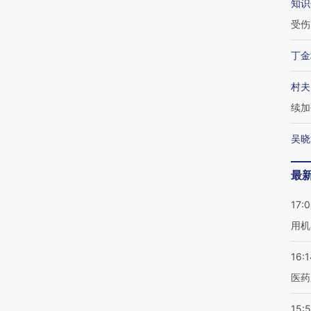
知识
受伤
丁金
村夫
续加
吴晓
最
17:
用机
16:1
医药
15:5