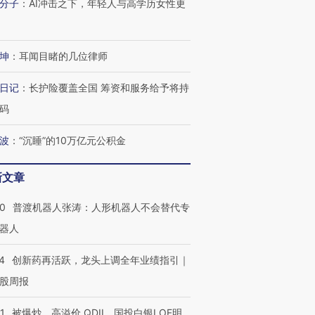
分子
：
AI冲击之下，年轻人与高学历女性更
坤
：
耳闻目睹的几位律师
日记
：
长护险覆盖全国 筹资和服务给予将持
码
波
：
“沉睡”的10万亿元公积金
新文章
00
普渡机器人张涛：人形机器人不会替代专
器人
4
创新药再活跃，龙头上调全年业绩指引｜
股周报
1
被爆炒、高溢价 QDII、国投白银LOF明