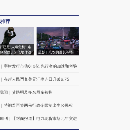
辑推荐
侵”还是“人道危机” 难
撕裂西班牙飞地休达
显影｜瓜农的漫长等待
｜
宇树发行市值610亿 先行者的加速和考验
｜
在岸人民币兑美元汇率连日升破6.75
我闻
｜
艾路明及多名股东被拘
｜
特朗普再签两份行政令限制出生公民权
周刊
｜
【封面报道】电力现货市场元年突进