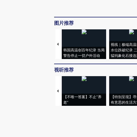
图片推荐
视线｜极端高温
韩国高温创百年纪录 当局
水位跌破纪录 
警告停止一切户外活动
猛犸象化石接连
视听推荐
【不唯一答案】不止“养
【特别呈现】寻
老”
有意思的生活方