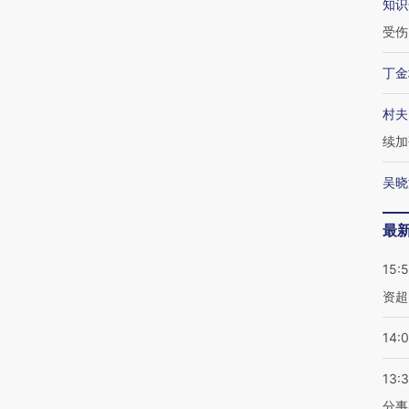
知识
受伤
丁金
村夫
续加
吴晓
最
15:
资超
14:
13:
分事