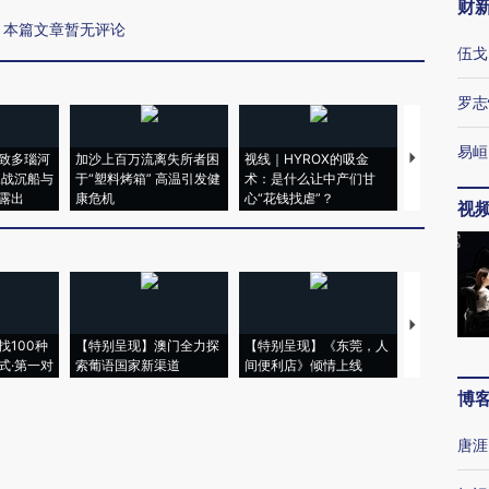
财
本篇文章暂无评论
伍戈
罗志
易峘
致多瑙河
加沙上百万流离失所者困
视线｜HYROX的吸金
马航飞行员
二战沉船与
于“塑料烤箱” 高温引发健
术：是什么让中产们甘
粒摇头丸 尿
露出
康危机
心“花钱找虐”？
毒品
视
【推广】走
找100种
【特别呈现】澳门全力探
【特别呈现】《东莞，人
会，让数智科
式·第一对
索葡语国家新渠道
间便利店》倾情上线
业
博
唐涯