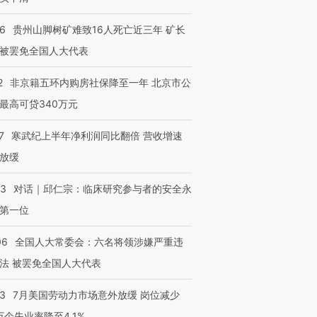
36
贵州山脚树矿难致16人死亡近三年 矿长
被罢免全国人大代表
2
非京籍五环内购房社保降至一年 北京市公
最高可贷340万元
7
寒武纪上半年净利润同比翻倍 营收增速
放缓
53
对话｜邱仁宗：临床研究参与者的安全永
第一位
06
全国人大常委会：六名将领涉嫌严重违
法 被罢免全国人大代表
43
7月美国劳动力市场意外放缓 岗位减少
3万个失业率降至4.1%