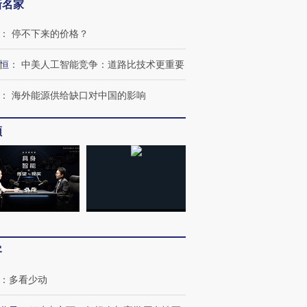
新名家
：
停不下来的价格？
恒
：
中美人工智能竞争：道路比技术更重要
：
海外能源供给缺口对中国的影响
跨国走私7万
视线｜被称为“蟑螂”的印
视线｜“入侵”还是“人道危
检体内含3种
度Z世代 用街头抗争将教
机”？难民潮撕裂西班牙
秘鲁纳斯
育部长拱下台
飞地休达
13人遇难
频
进第四届链博
【商旅对话】华住集团
技“链”接产
【特别呈现】寻找100种
CFO：不靠规模取胜，华
【特别呈
有意思的生活方式·第三对
住三大增长引擎是什么？
有意思的
客
：
多看少动