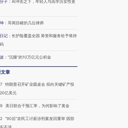
分子
：
AI冲击之下，年轻人与高学历女性更
坤
：
耳闻目睹的几位律师
日记
：
长护险覆盖全国 筹资和服务给予将持
码
波
：
“沉睡”的10万亿元公积金
新文章
57
特朗普召开矿业圆桌会 拟向关键矿产投
20亿美元
09
美日联合干预汇率，为何影响了黄金
32
“90后”农民工讨薪涉刑案发回重审 因部
实不清