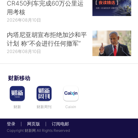
CR450列车完成60万公里运
用考核
2026年08月10日
内塔尼亚胡宣布拒绝加沙和平
计划 称“不会进行任何撤军”
2026年08月10日
财新移动
财新
财新周刊
Caixin
登录
网页版
订阅电邮
|
|
Copyright 财新网 All Rights Reserved