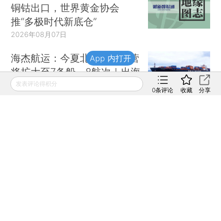
铜钴出口，世界黄金协会
推“多极时代新底仓”
2026年08月07日
海杰航运：今夏北极航道运营
App 内打开
将扩大至7条船、8航次｜出海
·物流
发表评论得积分
0
条评论
收藏
分享
2026年08月07日
【商圈】松田克也挥刀止损
明治折戟中国乳业
2026年08月07日
成都一区法院原院长 被指“违
规挂证执业”
2026年08月07日