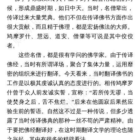
候，形成鼎盛时期，如日中天。当时，名僧辈出，
传译过来大量梵典。他们不但在传译佛书方面作出
很大贡献，而且精于佛理，都是宏扬佛法的大师。
鸠摩罗什、慧远、道安、僧肇等可说是其中佼佼
者。
这些名僧，都是很有学问的佛学家。由于传译
佛经，当时有所谓译场，聚合了集体力量，运用靡
密的组织来进行翻译。今天看来，当时翻译佛书的
工作是以极其虔诚认真的态度进行的。相传鸠摩罗
什曾于众人前发诚实誓，宣称：“若所传无谬，当
使焚身之后，舌不焦烂。”后来在他圆寂后果然应
验生前的誓语。自然这不过是一种传说，但多少透
露了当时传译佛典的那种一丝不苟的严肃精神。由
于要把佛经翻译好，在这时期翻译文学的理论也随
之兴起，其中有很多的精辟看法。