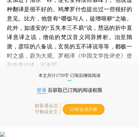
种翻译是很不好的。鸠摩罗什也提出过一些很好的
意见。比方，他曾有“嚼饭与人，徒增呕秽”之喻。
此外，如道安的“五失本三不易”说，慧远的折中直
译意译之说，僧佑的梵汉音义同异辨析。洎至隋
唐，彦琮的八备说，玄奘的五不译说等等，都极一
时之盛，蔚为大观。罗根泽《中国文学批评史》曾
列专章论述，可参照。
本文共计1759字 订阅后继续阅读
登录
后获取已订阅的阅读权限
财新通会员
订阅/会员升级
可畅读全文