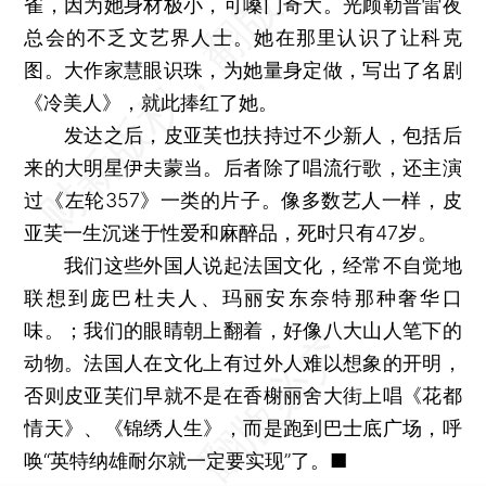
雀，因为她身材极小，可嗓门奇大。光顾勒普雷夜
总会的不乏文艺界人士。她在那里认识了让科克
图。大作家慧眼识珠，为她量身定做，写出了名剧
《冷美人》，就此捧红了她。
发达之后，皮亚芙也扶持过不少新人，包括后
来的大明星伊夫蒙当。后者除了唱流行歌，还主演
过《左轮357》一类的片子。像多数艺人一样，皮
亚芙一生沉迷于性爱和麻醉品，死时只有47岁。
我们这些外国人说起法国文化，经常不自觉地
联想到庞巴杜夫人、玛丽安东奈特那种奢华口
味。；我们的眼睛朝上翻着，好像八大山人笔下的
动物。法国人在文化上有过外人难以想象的开明，
否则皮亚芙们早就不是在香榭丽舍大街上唱《花都
情天》、《锦绣人生》，而是跑到巴士底广场，呼
唤“英特纳雄耐尔就一定要实现”了。■