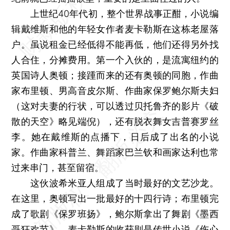
上世纪40年代初，整个世界战事正酣，小说编
辑戴维斯和他的年轻女作者麦卡勒斯在这栋老屋落
户。虽说租金已经低得不能再低，他们还得另外找
人合住，分摊费用。第一个入伙的，是流寓纽约的
英国诗人奥顿；接踵而来的还有奥顿的同胞，作曲
家布里顿、男高音皮尔斯、作曲家保罗鲍尔斯夫妇
（这对夫妻的行状，可以透过贝托鲁齐的影片《破
散的天空》略见端倪），还有脱衣舞女吉普赛罗丝
李。她在戴维斯的点播下，日后成了出名的小说
家。作曲家科普兰、舞蹈家巴兰钦和画家达利也常
过来串门，甚至留宿。
这伙波希米亚人组成了当时最好的文艺沙龙。
在这里，奥顿写出一批最好的十四行诗；布里顿完
成了歌剧《保罗班扬》，鲍尔斯拿出了舞剧《墨西
哥狂欢节》，麦卡勒斯的收获则是传世小说《伤心