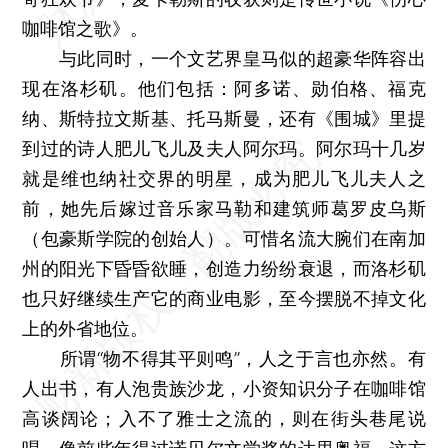
咖啡馆之歌》。
与此同时，一个文艺界皇马似的超豪华阵容出
现在洛杉矶。他们包括：阿多诺、勋伯格、福克
纳、斯特拉文斯基、托马斯曼，还有《围城》里提
到过的诗人肥儿飞儿及夫人阿尔玛。阿尔玛十几岁
就是维也纳社交界的明星，成为肥儿飞儿夫人之
前，她先后嫁过音乐家马勒和建筑师葛罗皮乌斯
（包豪斯学院的创始人）。可惜名流大腕们在南加
州的阳光下昏昏欲睡，创造力纷纷衰退，而洛杉矶
也只好继续生产它的商业电影，至今摆脱不掉文化
上的外省地位。
所谓“物不得其平则鸣”，人之于言也亦然。有
人出书，有人泡贵族沙龙，小资知识分子在咖啡馆
高谈阔论；入不了雅士之流的，则在街头巷尾说