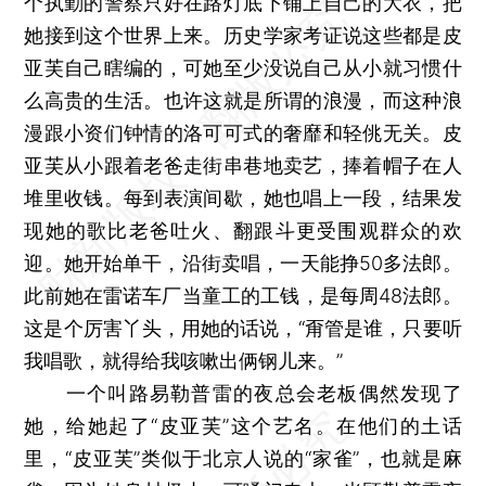
个执勤的警察只好在路灯底下铺上自己的大衣，把
她接到这个世界上来。历史学家考证说这些都是皮
亚芙自己瞎编的，可她至少没说自己从小就习惯什
么高贵的生活。也许这就是所谓的浪漫，而这种浪
漫跟小资们钟情的洛可可式的奢靡和轻佻无关。皮
亚芙从小跟着老爸走街串巷地卖艺，捧着帽子在人
堆里收钱。每到表演间歇，她也唱上一段，结果发
现她的歌比老爸吐火、翻跟斗更受围观群众的欢
迎。她开始单干，沿街卖唱，一天能挣50多法郎。
此前她在雷诺车厂当童工的工钱，是每周48法郎。
这是个厉害丫头，用她的话说，“甭管是谁，只要听
我唱歌，就得给我咳嗽出俩钢儿来。”
一个叫路易勒普雷的夜总会老板偶然发现了
她，给她起了“皮亚芙”这个艺名。在他们的土话
里，“皮亚芙”类似于北京人说的“家雀”，也就是麻