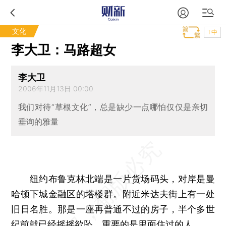
文化
T中
李大卫：马路超女
李大卫
2006年11月13日 00:00
我们对待“草根文化”，总是缺少一点哪怕仅仅是亲切
垂询的雅量
纽约布鲁克林北端是一片货场码头，对岸是曼
哈顿下城金融区的塔楼群。附近米达夫街上有一处
旧日名胜。那是一座再普通不过的房子，半个多世
纪前就已经摇摇欲坠，重要的是里面住过的人。