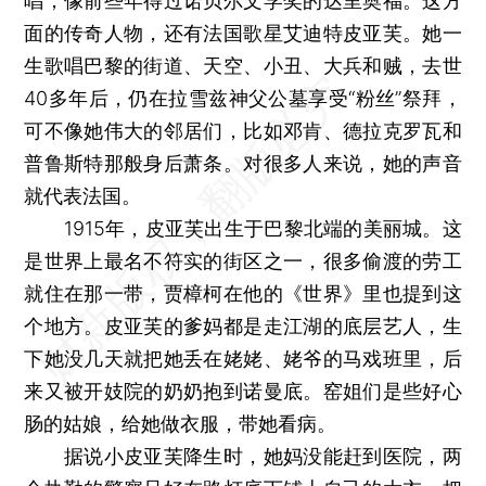
唱，像前些年得过诺贝尔文学奖的达里奥福。这方
面的传奇人物，还有法国歌星艾迪特皮亚芙。她一
生歌唱巴黎的街道、天空、小丑、大兵和贼，去世
40多年后，仍在拉雪兹神父公墓享受“粉丝”祭拜，
可不像她伟大的邻居们，比如邓肯、德拉克罗瓦和
普鲁斯特那般身后萧条。对很多人来说，她的声音
就代表法国。
1915年，皮亚芙出生于巴黎北端的美丽城。这
是世界上最名不符实的街区之一，很多偷渡的劳工
就住在那一带，贾樟柯在他的《世界》里也提到这
个地方。皮亚芙的爹妈都是走江湖的底层艺人，生
下她没几天就把她丢在姥姥、姥爷的马戏班里，后
来又被开妓院的奶奶抱到诺曼底。窑姐们是些好心
肠的姑娘，给她做衣服，带她看病。
据说小皮亚芙降生时，她妈没能赶到医院，两