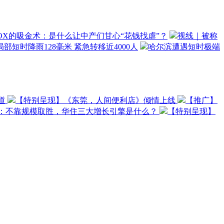
OX的吸金术：是什么让中产们甘心“花钱找虐”？
视线｜被称
部短时降雨128毫米 紧急转移近4000人
哈尔滨遭遇短时极端
道
【特别呈现】《东莞，人间便利店》倾情上线
【推广】
O：不靠规模取胜，华住三大增长引擎是什么？
【特别呈现】