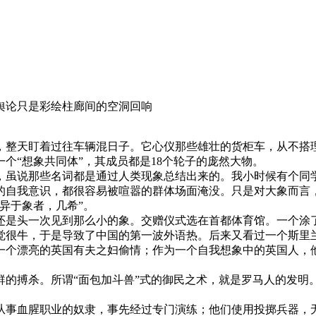
舆论只是彩绘柱廊间的空洞回响
整天盯着过往车辆混日子。它心仪那些雄壮的货柜车，从不搭
个“想象共同体”，其成员都是18个轮子的庞然大物。
虽说那些名词都是通过人类现象总结出来的。我小时候有个同
的自我意识，都很容易被喧嚣的群体场面淹没。只是对大象而言
异于象者，几希”。
们还是头一次见到那么小的象。交赠仪式选在首都体育馆。一个涂
觉很牛，于是导致了中国的第一波外语热。后来又看过一个斯里
一个漂亮的英国有夫之妇偷情；作为一个自我想象中的英国人，
的搏杀。所谓“面包加斗兽”式的御民之术，就是罗马人的发明。
从事血腥职业的奴隶，事先经过专门演练；他们使用投掷兵器，