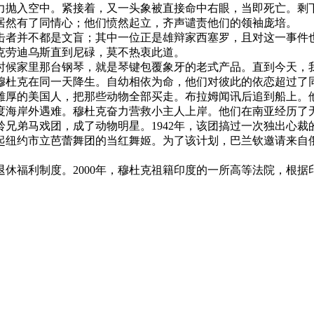
力抛入空中。紧接着，又一头象被直接命中右眼，当即死亡。剩下
居然有了同情心；他们愤然起立，齐声谴责他们的领袖庞培。
者并不都是文盲；其中一位正是雄辩家西塞罗，且对这一事件
克劳迪乌斯直到尼碌，莫不热衷此道。
候家里那台钢琴，就是琴键包覆象牙的老式产品。直到今天，
象穆杜克在同一天降生。自幼相依为命，他们对彼此的依恋超过了
雄厚的美国人，把那些动物全部买走。布拉姆闻讯后追到船上。
度海岸外遇难。穆杜克奋力营救小主人上岸。他们在南亚经历了
兄弟马戏团，成了动物明星。1942年，该团搞过一次独出心裁
起纽约市立芭蕾舞团的当红舞姬。为了该计划，巴兰钦邀请来自
休福利制度。2000年，穆杜克祖籍印度的一所高等法院，根据