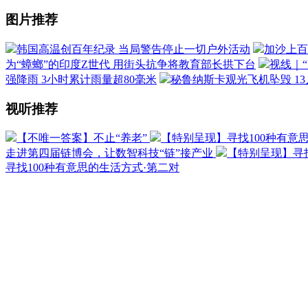
图片推荐
韩国高温创百年纪录 当局警告停止一切户外活动
加沙上百
为“蟑螂”的印度Z世代 用街头抗争将教育部长拱下台
视线｜
强降雨 3小时累计雨量超80毫米
秘鲁纳斯卡观光飞机坠毁 1
视听推荐
【不唯一答案】不止“养老”
【特别呈现】寻找100种有意
走进第四届链博会，让数智科技“链”接产业
【特别呈现】寻找
寻找100种有意思的生活方式·第二对