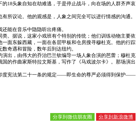
的18头象自知在劫难逃，于是停止战斗，向在场的人群齐声哀
也有所议论。他的观感是，人象之间完全可以进行情感的沟通。
我还能在音乐中隐隐听出疼痛。
同类。据说，这家小戏班有个特别的传统；他们训练动物主要依
他一面东躲西藏，一面在各层甲板和仓房搜寻穆杜克。他的行踪
无数奇遇和冒险，数年后到达纽约。
的演出，由伟大的乔治巴兰钦编导一场人象合演的芭蕾；穆杜克
俄国的作曲家斯特拉文斯基，写作了《马戏波尔卡》。那场演出
印度宪法第二十一条的规定——即生命的尊严必须得到保护——
分享到微信朋友圈
分享到新浪微博