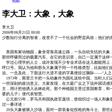
电邮
李大卫：大象，大象
李大卫
2006年08月21日 00:00
少数知行分离的智者，改变不了一个社会的野蛮风俗；他们的
美国有家动物园，象舍背靠高速公路，一头自幼失怙的大象，
那些呼啸而过的载重汽车。在它的意识里，自己一定属于这样一
学过心理学的人士，或许发现不少专业术语在这儿都能用上，
呼口号。我认为他和那头大象属于同一个性格类型，比如他们
迫。一念及此，下面这行大逆不道的字幕便掠过脑际——“人之
1973年，斯里兰卡把一头幼象作为国礼送给中国。当时人
一些深刻的政治意义。大家发现，在大庭广众之下说外国话感
主，用计把他诱入丛林处死。那个种植园主受过英国教育，和
婆的儿子）便代表智慧。
公元前55年，罗马共和国执政官庞培，曾组织过一场人和象群
过一番详述：
20头大象被驱入沙场，面对一群装备短投枪的角斗士。那些