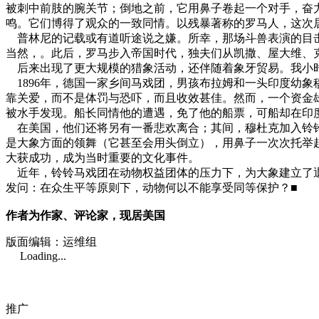
被刺中前肢的腕关节；倒地之前，它用鼻子卷起一个对手，奋
鸣。它们博得了观众的一致同情。以残暴著称的罗马人，这次
普林尼的记载或有道听途说之嫌。所幸，那场斗兽表演的目击
当然，。此后，罗马步入帝国时代，独夫们从凯撒、屋大维、
后来出现了更大规模的猎象活动，还伴随着象牙贸易。我小时
1896年，德国一家乡间马戏团，男孩布拉姆和一头印度幼
靠关爱，而不是体罚与恐吓，而且收效甚佳。然而，一个资金
被水手发现。船长同情他的遭遇，免了他的船票，可船却在印
在美国，他们还将另有一番悲欢离合；其间，穆杜克加入铃铃
是大象方面的领舞（它甚至会用头倒立），用鼻子一次次托举
大获成功，成为当时重要的文化事件。
近年，铃铃马戏团在动物权益团体的压力下，为大象建立了退
发问：在众生平等原则下，动物何以不能享受同等保护？■
作者为作家、评论家，现居美国
版面编辑：运维组
Loading...
推广