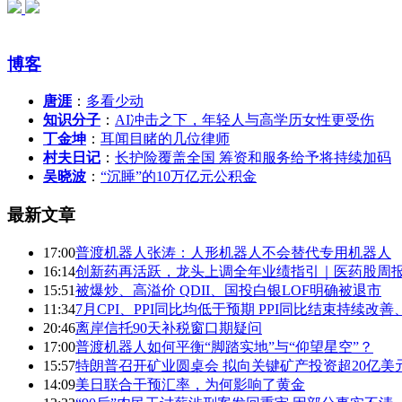
博客
唐涯
：
多看少动
知识分子
：
AI冲击之下，年轻人与高学历女性更受伤
丁金坤
：
耳闻目睹的几位律师
村夫日记
：
长护险覆盖全国 筹资和服务给予将持续加码
吴晓波
：
“沉睡”的10万亿元公积金
最新文章
17:00
普渡机器人张涛：人形机器人不会替代专用机器人
16:14
创新药再活跃，龙头上调全年业绩指引｜医药股周
15:51
被爆炒、高溢价 QDII、国投白银LOF明确被退市
11:34
7月CPI、PPI同比均低于预期 PPI同比结束持续改
20:46
离岸信托90天补税窗口期疑问
17:00
普渡机器人如何平衡“脚踏实地”与“仰望星空”？
15:57
特朗普召开矿业圆桌会 拟向关键矿产投资超20亿美
14:09
美日联合干预汇率，为何影响了黄金