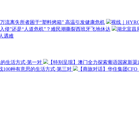
万流离失所者困于“塑料烤箱” 高温引发健康危机
视线｜HYR
“入侵”还是“人道危机”？难民潮撕裂西班牙飞地休达
湖北宜昌局
3人遇难
思的生活方式·第一对
【特别呈现】澳门全力探索葡语国家新渠
100种有意思的生活方式·第三对
【商旅对话】华住集团CF