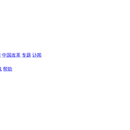
较
中国改革
专题
讣闻
载
帮助