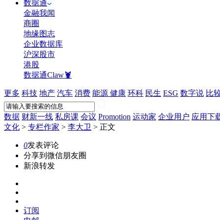
数据通
金融我闻
商圈
地缘图志
企业数据库
沪深股市
港股
数据通Claw🦞
更多
科技
地产
汽车
消费
能源
健康
环科
民生
ESG
数字说
比
数据
财新一线
私房课
会议
Promotion
运动家
企业用户
应用下
文化
>
专栏作家
>
李大卫
>
正文
0
发表评论
分享到微信朋友圈
新浪转发
订阅