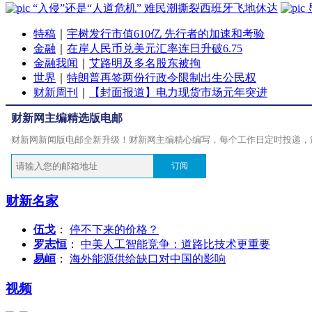
“入侵”还是“人道危机” 难民潮撕裂西班牙飞地休达
特稿
｜
宇树发行市值610亿 先行者的加速和考验
金融
｜
在岸人民币兑美元汇率连日升破6.75
金融我闻
｜
艾路明及多名股东被拘
世界
｜
特朗普再签两份行政令限制出生公民权
财新周刊
｜
【封面报道】电力现货市场元年突进
财新网主编精选版电邮
财新网新闻版电邮全新升级！财新网主编精心编写，每个工作日定时投递，
订阅
财新名家
伍戈
：
停不下来的价格？
罗志恒
：
中美人工智能竞争：道路比技术更重要
易峘
：
海外能源供给缺口对中国的影响
视频