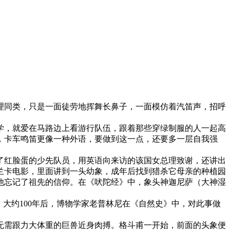
理同类，只是一面徒劳地挥舞长鼻子，一面模仿着汽笛声，招呼
学，就爱在马路边上看游行队伍，跟着那些穿绿制服的人一起高
，卡车鸣笛更像一种外语，要做到这一点，还要多一层自我强
了红脸蛋的少先队员，用英语向来访的该国女总理致谢，还讲出
兰卡电影，里面讲到一头幼象，成年后找到猎杀它母亲的种植园
他忘记了祖先的信仰。在《吠陀经》中，象头神迦尼萨（大神湿
大约100年后，博物学家老普林尼在《自然史》中，对此事做
无需跟力大体重的巨兽近身肉搏。格斗甫一开始，前面的头象便