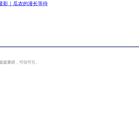
显影｜瓜农的漫长等待
篇篇重磅，可信可引。