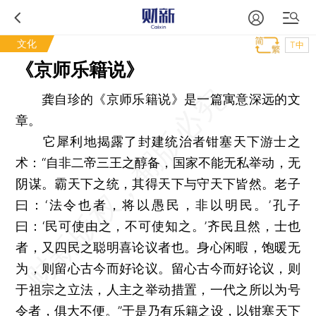
文化
T中
《京师乐籍说》
龚自珍的《京师乐籍说》是一篇寓意深远的文
章。
它犀利地揭露了封建统治者钳塞天下游士之
术：“自非二帝三王之醇备，国家不能无私举动，无
阴谋。霸天下之统，其得天下与守天下皆然。老子
曰：‘法令也者，将以愚民，非以明民。’孔子
曰：‘民可使由之，不可使知之。’齐民且然，士也
者，又四民之聪明喜论议者也。身心闲暇，饱暖无
为，则留心古今而好论议。留心古今而好论议，则
于祖宗之立法，人主之举动措置，一代之所以为号
令者，俱大不便。”于是乃有乐籍之设，以钳塞天下