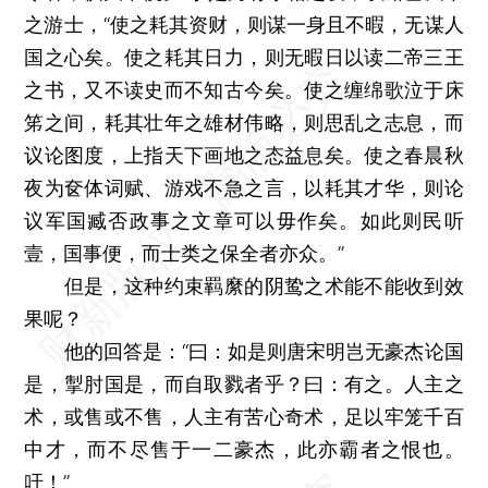
之游士，“使之耗其资财，则谋一身且不暇，无谋人
国之心矣。使之耗其日力，则无暇日以读二帝三王
之书，又不读史而不知古今矣。使之缠绵歌泣于床
笫之间，耗其壮年之雄材伟略，则思乱之志息，而
议论图度，上指天下画地之态益息矣。使之春晨秋
夜为奁体词赋、游戏不急之言，以耗其才华，则论
议军国臧否政事之文章可以毋作矣。如此则民听
壹，国事便，而士类之保全者亦众。”
但是，这种约束羁縻的阴鸷之术能不能收到效
果呢？
他的回答是：“曰：如是则唐宋明岂无豪杰论国
是，掣肘国是，而自取戮者乎？曰：有之。人主之
术，或售或不售，人主有苦心奇术，足以牢笼千百
中才，而不尽售于一二豪杰，此亦霸者之恨也。
吁！”