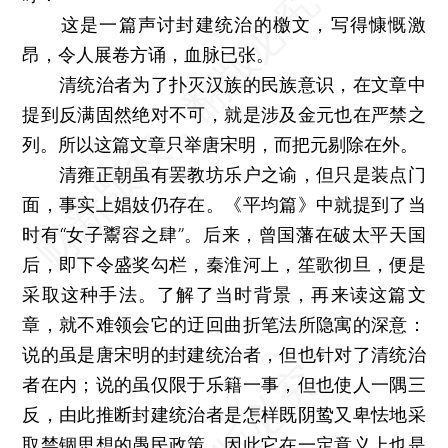
这是一篇声讨封建统治的檄文，写得慷慨激
昂，令人展卷方诵，血脉已张。
清统治者为了扑灭汉族的民族意识，在文章中
提到反满固然绝对不可，就是涉及金元也在严禁之
列。所以这篇文章只举唐宋明，而把元剔除在外。
清雍正朝虽有罢教坊乐户之谕，但只是装点门
面，事实上娼妓仍存在。《平均篇》中就提到了当
时有“女子鬻容之肆”。后来，曾国藩在破太平天国
后，即下令盛奖勾栏，秦淮河上，笙歌彻旦，便是
采取这种手法。了解了当时背景，再来读这篇文
章，就不难领会它的迂回曲折笔法所隐寓的深意：
说的虽是唐宋明的封建统治者，但也针对了清统治
者在内；说的虽仅限于乐籍一事，但也使人一隅三
反，由此推断封建统治者是怎样既阴鸷又卑怯地采
取禁锢思想的愚民政策。因此它在一定意义上也是