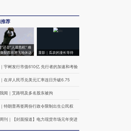
辑推荐
侵”还是“人道危机” 难
撕裂西班牙飞地休达
显影｜瓜农的漫长等待
｜
宇树发行市值610亿 先行者的加速和考验
｜
在岸人民币兑美元汇率连日升破6.75
我闻
｜
艾路明及多名股东被拘
｜
特朗普再签两份行政令限制出生公民权
周刊
｜
【封面报道】电力现货市场元年突进