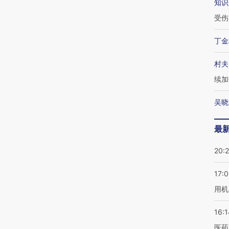
知识
受伤
丁金
村夫
续加
吴晓
最
20:
17:
用机
16:1
医药