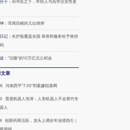
分子
：
AI冲击之下，年轻人与高学历女性更
坤
：
耳闻目睹的几位律师
日记
：
长护险覆盖全国 筹资和服务给予将持
码
波
：
“沉睡”的10万亿元公积金
新文章
26
河南西平“7.30”刑案嫌犯落网
00
普渡机器人张涛：人形机器人不会替代专
器人
4
创新药再活跃，龙头上调全年业绩指引｜
股周报