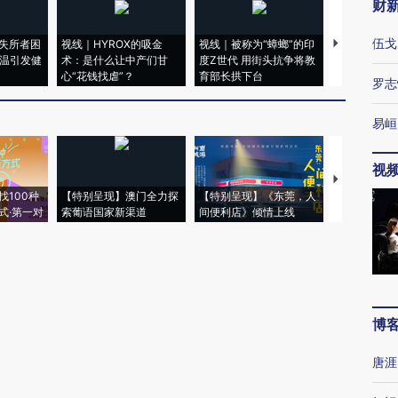
财
伍戈
失所者困
视线｜HYROX的吸金
视线｜被称为“蟑螂”的印
视线｜“入侵
高温引发健
术：是什么让中产们甘
度Z世代 用街头抗争将教
机”？难民潮
心“花钱找虐”？
育部长拱下台
飞地休达
罗志
易峘
视
【推广】走
找100种
【特别呈现】澳门全力探
【特别呈现】《东莞，人
会，让数智科
式·第一对
索葡语国家新渠道
间便利店》倾情上线
业
博
唐涯