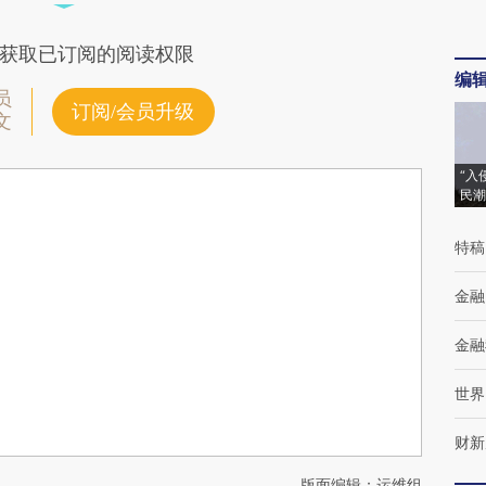
获取已订阅的阅读权限
编
员
订阅/会员升级
文
“入
民潮
特稿
金融
金融
世界
财新
版面编辑：运维组