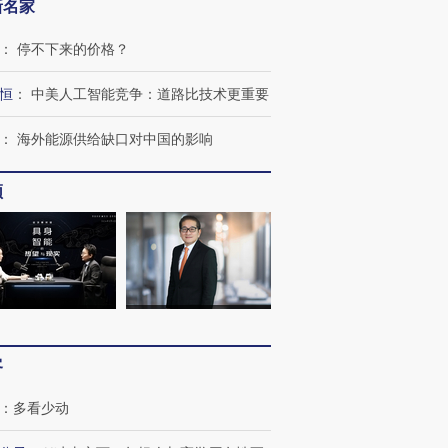
新名家
：
停不下来的价格？
”还是“人道危
湖北宜昌局部短时降雨
哈尔滨遭遇短时极端强降
撕裂西班牙
128毫米 紧急转移近
雨 3小时累计雨量超80毫
秘鲁纳斯
4000人
米
13人遇难
恒
：
中美人工智能竞争：道路比技术更重要
：
海外能源供给缺口对中国的影响
频
进第四届链博
【商旅对话】华住集团
技“链”接产
【特别呈现】寻找100种
CFO：不靠规模取胜，华
【特别呈
有意思的生活方式·第三对
住三大增长引擎是什么？
有意思的
客
：
多看少动