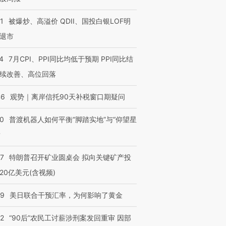
1
被爆炒、高溢价 QDII、国投白银LOF明
退市
4
7月CPI、PPI同比均低于预期 PPI同比结
续改善、高位回落
46
观势｜离岸信托90天补税窗口期疑问
00
普渡机器人如何平衡“脚踏实地”与“仰望星
？
57
特朗普召开矿业圆桌会 拟向关键矿产投
20亿美元(含视频)
09
美日联合干预汇率，为何影响了黄金
32
“90后”农民工讨薪涉刑案发回重审 因部