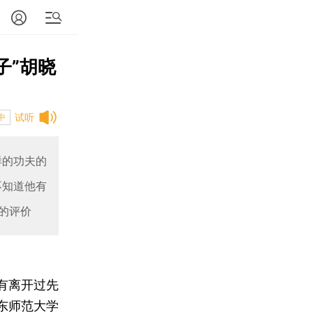
子”胡晓
试听
中
样的功夫的
不知道他有
的评价
有离开过先
东师范大学