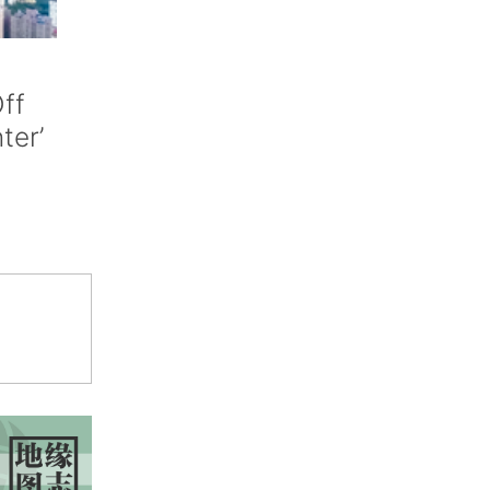
ff
nter’