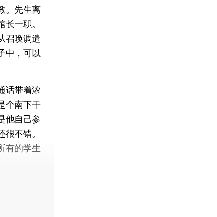
教。先生离
馆长一职。
从召唤调遣
子中，可以
通话带着浓
是个南下干
是他自己参
还很不错。
所有的学生