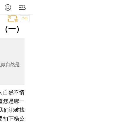
T中
》（一）
么做自然是
人自然不情
道您是哪一
我们识破找
要扣下杨公