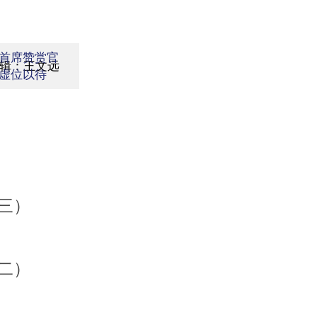
首席赞赏官
辑：王文远
虚位以待
三）
二）