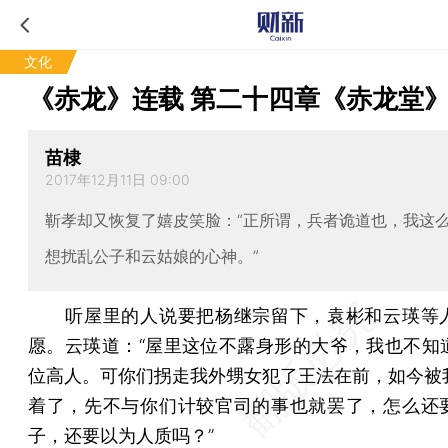
文化
《赤龙》连载 第二十四章《赤龙堂
苗棣
2017年12月11日 09:00
靳孝却又恢复了嬉皮笑脸：“正所谓，兵者诡道也，我这
想扰乱公子和云姑娘的心神。”
听屋里的人说要把杨继宗留下，袁彬和云瑛等
愿。云瑛道：“屋里这位不露身形的大爷，我也不知
位高人。可你们拐走我外甥女犯了王法在前，如今被
着了，先不与你们计较官司的事也就罢了，怎么还
子，还要以为人质吗？”