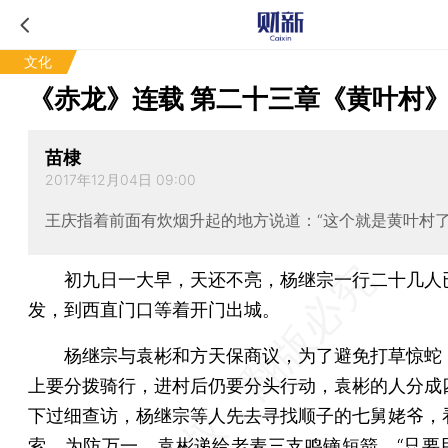
文化
《赤龙》连载 第二十三章《黄叶村
苗棣
2017年12月04日 09:00
王庆指着前面有炊烟升起的地方说道：“这个就是黄叶村了
初九日一大早，天还不亮，杨继宗一行二十几人
发，到西直门口等着开门出城。
杨继宗与袁彬和方天保商议，为了避免打草惊蛇
上要分拨骑行，进村后仍要分头行动，袁彬的人分成
下过细查访，杨继宗等人先去寻找顺子的七舅姥爷，
索。为防万一，袁彬递给老麦三支鸣镝短箭，“只要