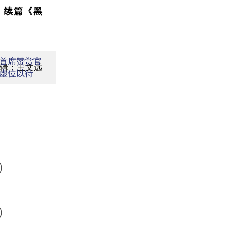
》续篇《黑
首席赞赏官
辑：王文远
虚位以待
）
）