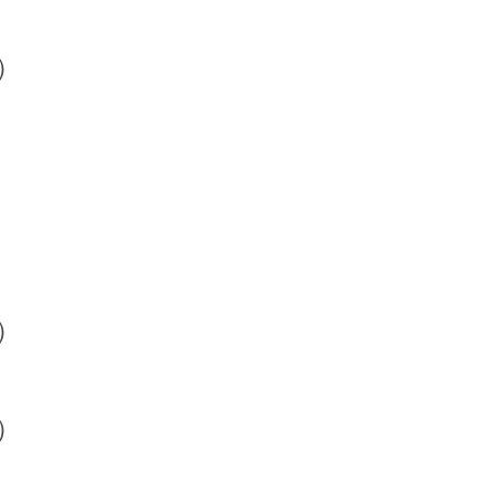
）
）
）