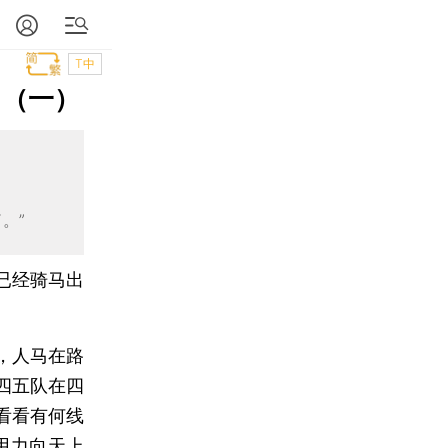
T中
》（一）
。”
已经骑马出
，人马在路
四五队在四
看看有何线
用力向天上