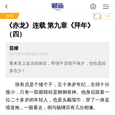
文化
T中
《赤龙》连载 第九章《拜年》
（四）
苗棣
2017年09月03日 09:00
看来皇上这次的病症，即便不是朝不保夕，怕也是凶
多吉少！
徐有贞是个矮个子，五十来岁年纪，生得十分
瘦小，只有一双眼睛却是炯炯有神。他身后跟着一
位二十多岁的年轻人，也是头戴儒巾，穿了一身蓝
缎道袍，一眼看去，倒与杨继宗有几分相像。