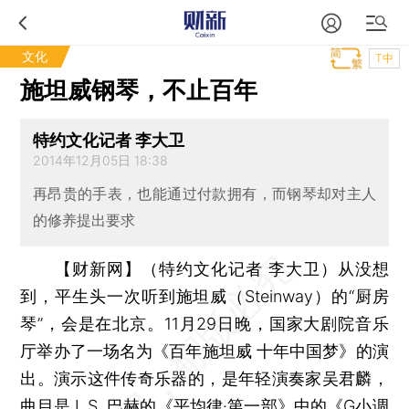
文化
T中
施坦威钢琴，不止百年
特约文化记者 李大卫
2014年12月05日 18:38
再昂贵的手表，也能通过付款拥有，而钢琴却对主人
的修养提出要求
【财新网】（特约文化记者 李大卫）
从没想
到，平生头一次听到施坦威（Steinway）的“厨房
琴”，会是在北京。11月29日晚，国家大剧院音乐
厅举办了一场名为《百年施坦威 十年中国梦》的演
出。演示这件传奇乐器的，是年轻演奏家吴君麟，
曲目是J. S. 巴赫的《平均律·第一部》中的《G小调