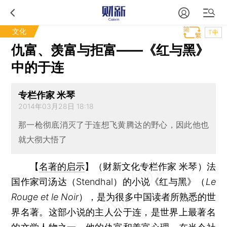
文化
T中
仇富、羡富与拒富——《红与黑》
中的于连
专栏作家 米琴
2014年03月28日 18:18
那一枪彻底消灭了于连想飞黄腾达的野心，因此他也
就大彻大悟了
【
名著的启示
】（财新文化专栏作家 米琴）
法
国作家司汤达（Stendhal）的小说《红与黑》（
Le
Rouge et le Noir
），是为很多中国读者所熟悉的世
界名著。这部小说的主人公于连，是世界上最著名