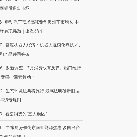
商标后退出市场
进第四届链博
【商旅对话】华住集团
技“链”接产
【特别呈现】寻找100种
CFO：不靠规模取胜，华
【特别呈
6
电动汽车需求高涨驱动澳洲车市增长 中
有意思的生活方式·第三对
住三大增长引擎是什么？
有意思的
牌表现强劲｜出海·汽车
00
普渡机器人张涛：机器人规模化靠技术、
和产品共同突破
56
财新调查｜7月消费或有反弹、出口维持
 受哪些因素带动？
42
生态环境法典将施行 最高法明确新旧法
与追责规则
0
看空消费的“三大误区”
59
中东局势催化东南亚能源焦虑 多国出台
新政加速转型