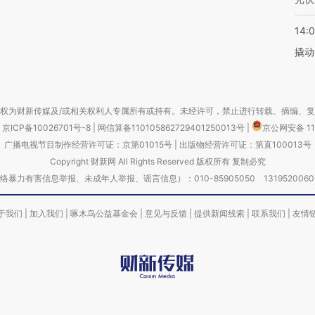
14:
撬动
权为财新传媒及/或相关权利人专属所有或持有。未经许可，禁止进行转载、摘编、
京ICP备10026701号-8
|
网信算备110105862729401250013号
|
京公网安备 11
广播电视节目制作经营许可证：京第01015号
|
出版物经营许可证：第直100013号
Copyright 财新网 All Rights Reserved 版权所有 复制必究
害信息举报、未成年人举报、谣言信息）：010-85905050 13195200605 举报邮
于我们
|
加入我们
|
啄木鸟公益基金会
|
意见与反馈
|
提供新闻线索
|
联系我们
|
友情