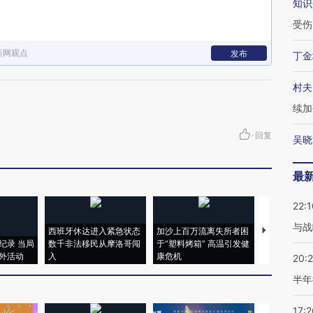
知识
受伤
新网观点
发布
丁金
村夫
续加
·
回复
吴晓
最
22:1
与战
西班牙休达进入紧急状态
加沙上百万流离失所者困
视线｜HYR
纪录 当局
数千非法移民从摩洛哥闯
于“塑料烤箱” 高温引发健
术：是什么
外活动
入
康危机
心“花钱找虐
20:
半年
17:2