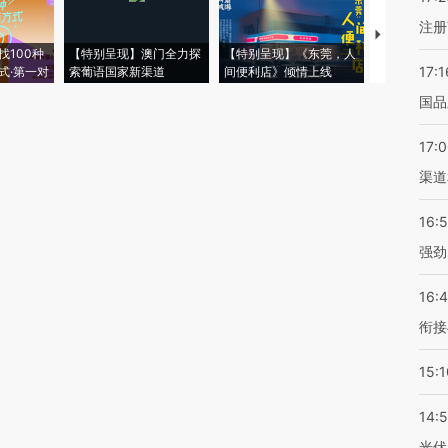
注册
【推广】走
找100种
【特别呈现】澳门全力探
【特别呈现】《东莞，人
会，让数智科
17:1
式·第一对
索葡语国家新渠道
间便利店》倾情上线
业
国品
17:
渠道
16:
强劲
16:
衔接
15:1
14:
光伏