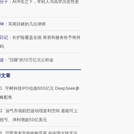
分子
：
AI冲击之下，年轻人与高学历女性更
坤
：
耳闻目睹的几位律师
日记
：
长护险覆盖全国 筹资和服务给予将持
码
波
：
“沉睡”的10万亿元公积金
新文章
0
宇树科技IPO估值600亿元 DeepSeek参
略配售
OX的吸金
马航飞行员跨国走私7万
视线｜被称为“蟑螂”的印
让中产们甘
粒摇头丸 尿检体内含3种
度Z世代 用街头抗争将教
秘鲁纳斯
”？
毒品
育部长拱下台
13人遇难
22
油气市场剧烈波动现套利空间 嘉能可上
扭亏、净利增超50亿美元
6
贝恩资本宣布收购贡茶 在中国大陆无法