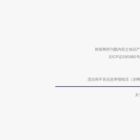
财新网所刊载内容之知识产
京ICP证090880号
违法和不良信息举报电话（涉网络暴力有
关