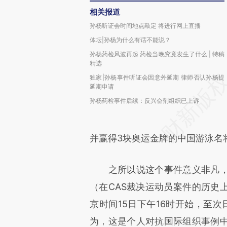
相关报道
孙杨听证会时间地点敲定 将进行网上直播
体坛|孙杨为什么有话不能说？
孙杨药检风波再起 药检当晚究竟发生了什么 | 特稿
精选
独家|孙杨事件听证会因意外延期 律师否认孙杨提
延期申请
孙杨药检事件后续：反兴奋剂组织已上诉
并赢得3块奥运金牌的中国游泳名
之所以说这个事件意义非凡，
（在CAS裁决运动员案件的历史
京时间15日下午16时开始，至次
为，这是个人对抗国际组织事例