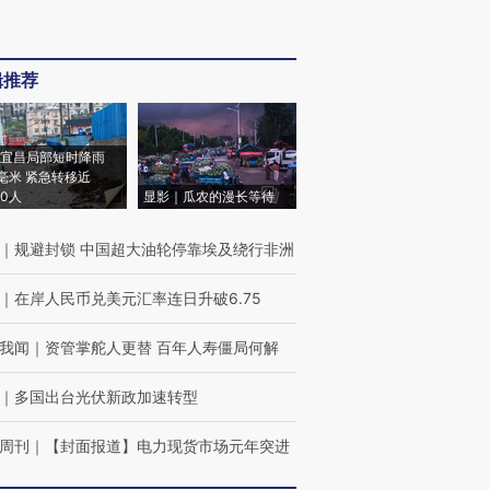
辑推荐
宜昌局部短时降雨
8毫米 紧急转移近
00人
显影｜瓜农的漫长等待
｜
规避封锁 中国超大油轮停靠埃及绕行非洲
｜
在岸人民币兑美元汇率连日升破6.75
我闻
｜
资管掌舵人更替 百年人寿僵局何解
｜
多国出台光伏新政加速转型
周刊
｜
【封面报道】电力现货市场元年突进