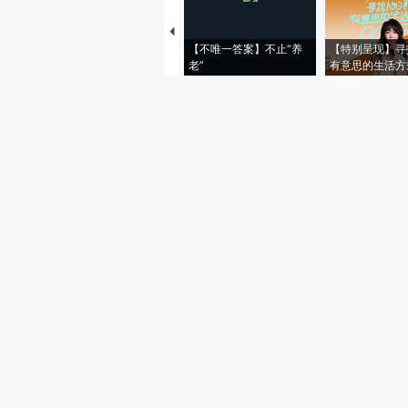
【不唯一答案】不止“养
【特别呈现】寻
老”
有意思的生活方