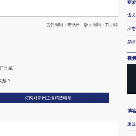
财
伍戈
责任编辑：陆跃玲 | 版面编辑：刘明晖
罗志
易峘
视
”显威
救赎？
订阅财新网主编精选电邮
博
唐涯