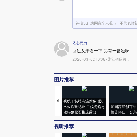
评论仅代表网友个人观点，不代表财
依心而力
回过头来看一下.另有一番滋味
2020-03-02 16:08 · 浙江省绍兴市
图片推荐
视线｜极端高温致多瑙河
水位跌破纪录 二战沉船与
韩国高温创百年
猛犸象化石接连露出
警告停止一切户
视听推荐