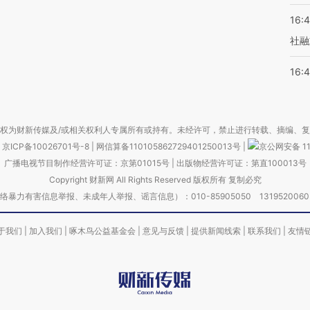
16:
社融
16:
权为财新传媒及/或相关权利人专属所有或持有。未经许可，禁止进行转载、摘编、
京ICP备10026701号-8
|
网信算备110105862729401250013号
|
京公网安备 11
广播电视节目制作经营许可证：京第01015号
|
出版物经营许可证：第直100013号
Copyright 财新网 All Rights Reserved 版权所有 复制必究
害信息举报、未成年人举报、谣言信息）：010-85905050 13195200605 举报邮
于我们
|
加入我们
|
啄木鸟公益基金会
|
意见与反馈
|
提供新闻线索
|
联系我们
|
友情