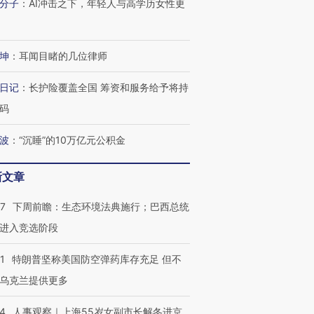
分子
：
AI冲击之下，年轻人与高学历女性更
进第四届链博
【商旅对话】华住集团
坤
：
耳闻目睹的几位律师
技“链”接产
【特别呈现】寻找100种
CFO：不靠规模取胜，华
【特别呈
有意思的生活方式·第三对
住三大增长引擎是什么？
有意思的
日记
：
长护险覆盖全国 筹资和服务给予将持
码
波
：
“沉睡”的10万亿元公积金
新文章
07
下周前瞻：生态环境法典施行；巴西总统
进入竞选阶段
1
特朗普坚称美国防空弹药库存充足 但不
乌克兰提供更多
24
人事观察｜上海55岁女副市长解冬进京