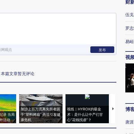
财
伍戈
罗志
易峘
新网观点
发布
视
本篇文章暂无评论
博
加沙上百万流离失所者困
视线｜HYROX的吸金
马航飞行员
纪录 当局
于“塑料烤箱” 高温引发健
术：是什么让中产们甘
粒摇头丸 尿
外活动
康危机
心“花钱找虐”？
毒品
唐涯