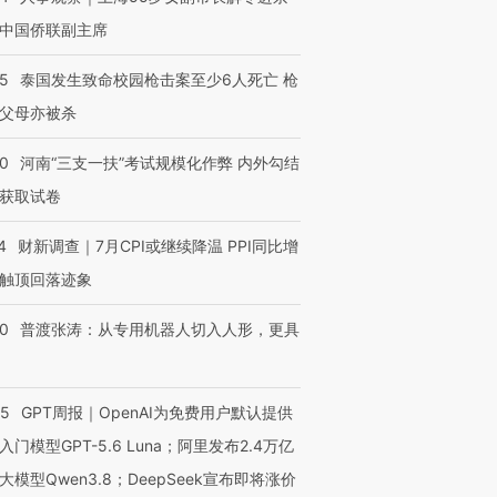
中国侨联副主席
45
泰国发生致命校园枪击案至少6人死亡 枪
父母亦被杀
40
河南“三支一扶”考试规模化作弊 内外勾结
获取试卷
4
财新调查｜7月CPI或继续降温 PPI同比增
触顶回落迹象
00
普渡张涛：从专用机器人切入人形，更具
55
GPT周报｜OpenAI为免费用户默认提供
入门模型GPT-5.6 Luna；阿里发布2.4万亿
大模型Qwen3.8；DeepSeek宣布即将涨价