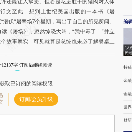
或许还能让人承受。但若是吃进肚子的猪肉对人体
。行文至此，想到上世纪美国出版的一本书《屠
“潜伏”屠宰场7个星期，写出了自己的所见所闻。
编
读《屠场》，忽然惊恐大叫，“我中毒了！”并立
这个故事属实，可见就算是总统也未必了解餐桌上
“入
民潮
12137字 订阅后继续阅读
特稿
金融
获取已订阅的阅读权限
金融
员
订阅/会员升级
文
世界
财新