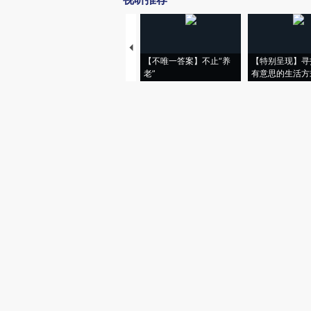
【不唯一答案】不止“养
【特别呈现】寻
老”
有意思的生活方