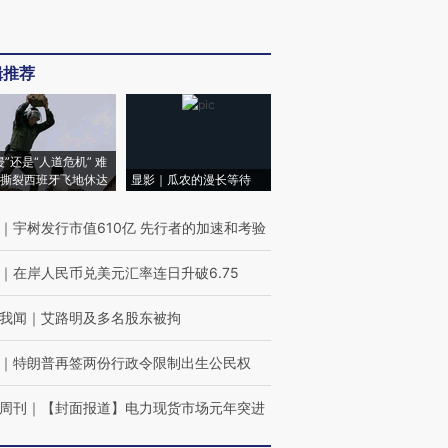
辑推荐
侵”还是“人道危机” 难
撕裂西班牙飞地休达
显影｜瓜农的漫长等待
｜
宇树发行市值610亿 先行者的加速和考验
｜
在岸人民币兑美元汇率连日升破6.75
我闻
｜
艾路明及多名股东被拘
｜
特朗普再签两份行政令限制出生公民权
周刊
｜
【封面报道】电力现货市场元年突进