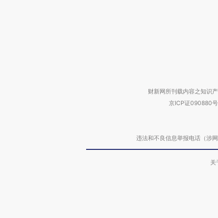
财新网所刊载内容之知识产
京ICP证090880号
违法和不良信息举报电话（涉网络暴力有
关