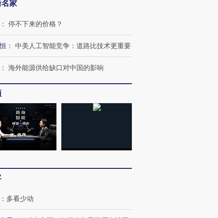
新名家
：
停不下来的价格？
恒
：
中美人工智能竞争：道路比技术更重要
：
海外能源供给缺口对中国的影响
频
客
跨国走私7万
视线｜被称为“蟑螂”的印
视线｜“入侵”还是“人道危
检体内含3种
度Z世代 用街头抗争将教
机”？难民潮撕裂西班牙
秘鲁纳斯
育部长拱下台
飞地休达
13人遇难
：
多看少动