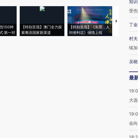
知识
受伤
【推广】走
丁金
找100种
【特别呈现】澳门全力探
【特别呈现】《东莞，人
会，让数智科
式·第一对
索葡语国家新渠道
间便利店》倾情上线
业
村夫
续加
吴晓
最
19:
大选
19:0
会向
18: