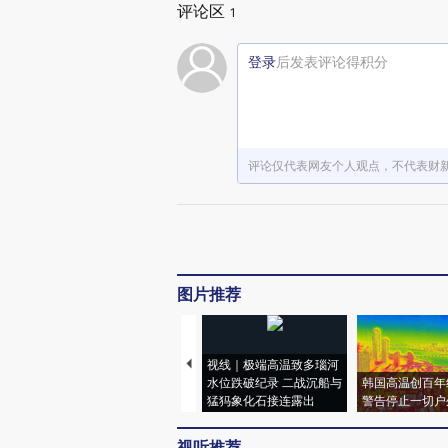
评论区
1
登录
后发表评论得积分
评论仅代表网友个人观点，不代表财
图片推荐
视线｜极端高温致多瑙河
水位跌破纪录 二战沉船与
韩国高温创百年
猛犸象化石接连露出
警告停止一切户
视听推荐