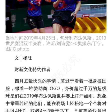
当地时间2019年4月25日，匈牙利布达佩斯，2019
世乒赛混双半决赛，许昕/刘诗雯4-0樊振东/丁宁。
图/IC photo
文 | 杨旺
财新文化特约作者
四月底最快乐的事情，莫过于看着一批身披国
服，缀着一堆赞助商LOGO，身价超过千万的超级
球星们在2019年布达佩斯世乒赛上挥汗如雨。想象
中举重若轻的他们，能在赛场上轻松地一个个将对
手以4比0，或者4比3斩于马下，是何等的快意恩