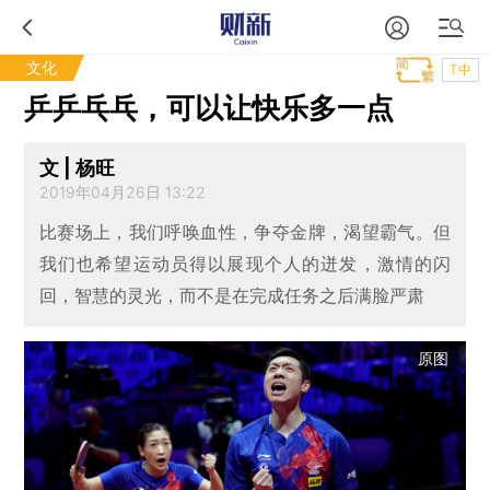
文化
T中
乒乒乓乓，可以让快乐多一点
文 | 杨旺
2019年04月26日 13:22
比赛场上，我们呼唤血性，争夺金牌，渴望霸气。但
我们也希望运动员得以展现个人的迸发，激情的闪
回，智慧的灵光，而不是在完成任务之后满脸严肃
原图