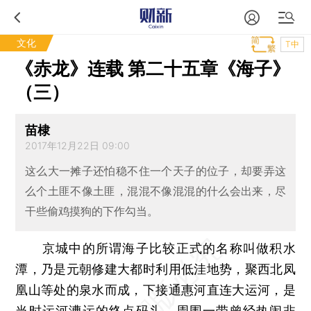
文化
T中
《赤龙》连载 第二十五章《海子》
（三）
苗棣
2017年12月22日 09:00
这么大一摊子还怕稳不住一个天子的位子，却要弄这
么个土匪不像土匪，混混不像混混的什么会出来，尽
干些偷鸡摸狗的下作勾当。
京城中的所谓海子比较正式的名称叫做积水
潭，乃是元朝修建大都时利用低洼地势，聚西北凤
凰山等处的泉水而成，下接通惠河直连大运河，是
当时运河漕运的终点码头，周围一带曾经热闹非