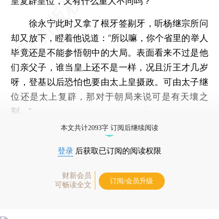
皇复辟皇位，又有什么重大不同吗？”
徐永宁此时又拿了根牙签剔牙，听杨继宗所问
却又放下，瞪着他说道：“所以嘛，你个省里的举人
毕竟还是不能参悟朝中的大局。表面看来不过是他
们亲父子，谁当皇上还不是一样，况且沂王才几岁
呀，登基以后恐怕也要由太上皇摄政。可由太子继
位还是太上复辟，那对于朝局来说可是有天壤之
别。”
本文共计2093字 订阅后继续阅读
登录
后获取已订阅的阅读权限
财新会员
订阅/会员升级
可畅读全文